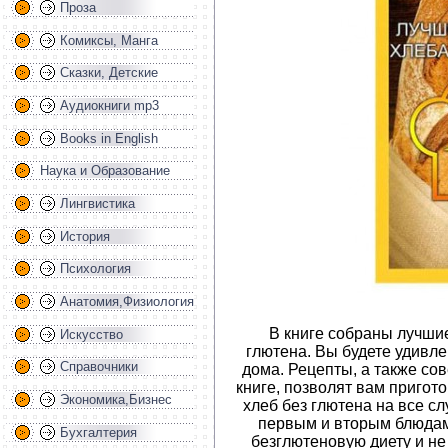
Проза
Комиксы, Манга
Сказки, Детские
Аудиокниги mp3
Books in English
Наука и Образование
Лингвистика
История
Психология
Анатомия,Физиология
В книге собраны лучши
Искусство
глютена. Вы будете удивле
Справочники
дома. Рецепты, а также со
книге, позволят вам пригот
Экономика,Бизнес
хлеб без глютена на все сл
первым и вторым блюдам
Бухгалтерия
безглютеновую диету и не