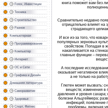
книга поможет вам без л
Forex, Инвестиции
полноценны
Техника
Сравнительно недавно появ
Строительство
отрицательно влияет на 
Разное
страдающего целиак
Компьютерная
И все из-за того, что кова
популярных зерновых культ
Программирование
свойством. Попадая в ж
накапливается на стенка
Компьютер
главные функции – перев
вещес
Интернет
ОС и Сети
А последние исследования
оказывает негативное влия
Графика и Дизайн
а не только на работ
Домашняя литература
Глютен может вызвать: с
веществ; изменения в
Саморазвитие
давления и уровня сахара; 
болезни Альцгеймера; разв
Здоровье
инфекций; появление п
Спорт, Фитнес
проблемы, включая у