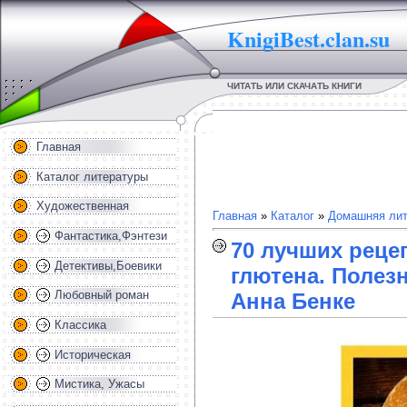
KnigiBest.clan.su
ЧИТАТЬ ИЛИ СКАЧАТЬ КНИГИ
Главная
Каталог литературы
Художественная
Главная
»
Каталог
»
Домашняя лит
Фантастика,Фэнтези
70 лучших реце
Детективы,Боевики
глютена. Полезн
Любовный роман
Анна Бенке
Классика
Историческая
Мистика, Ужасы