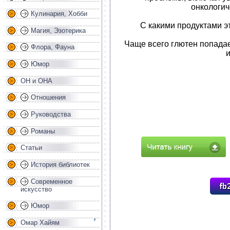
онкологич
Кулинария, Хобби
С какими продуктами э
Магия, Эзотерика
Чаще всего глютен попада
Флора, Фауна
Юмор
ОН и ОНА
Отношения
Руководства
Романы
Статьи
История библиотек
Современное
искусство
Юмор
Омар Хайям