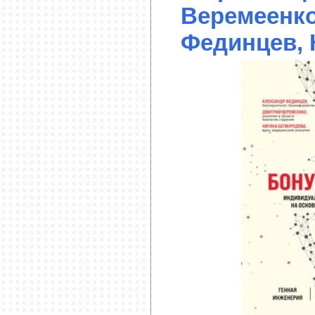
Веремеенко
Фединцев, 