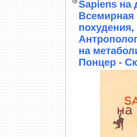
Sapiens на 
Всемирная 
похудения,
Антрополог
на метабол
Понцер - С