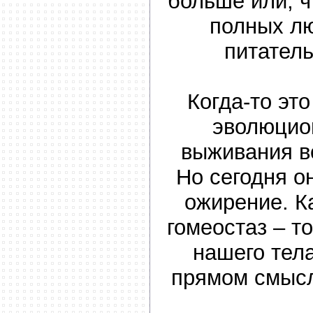
больше или, ч
полных л
питател
Когда-то эт
эволюцио
выживания в
Но сегодня о
ожирение. К
гомеостаз – т
нашего тела
прямом смыс