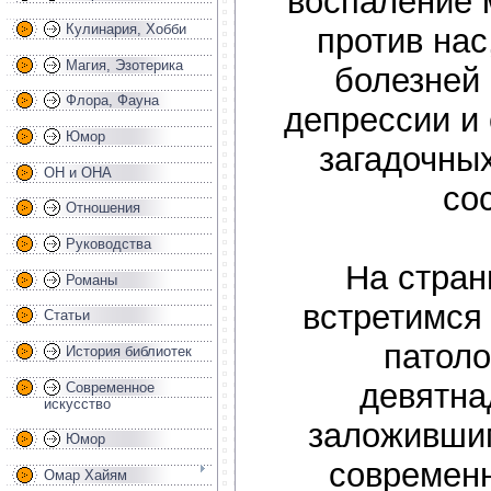
воспаление 
Кулинария, Хобби
против нас
Магия, Эзотерика
болезней 
Флора, Фауна
депрессии и 
Юмор
загадочны
ОН и ОНА
со
Отношения
Руководства
На стран
Романы
встретимся
Статьи
патол
История библиотек
девятна
Современное
искусство
заложивши
Юмор
современ
Омар Хайям