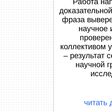
Работа на
доказательно
фраза вывере
научное 
провере
коллективом 
– результат 
научной г
иссле
читать 