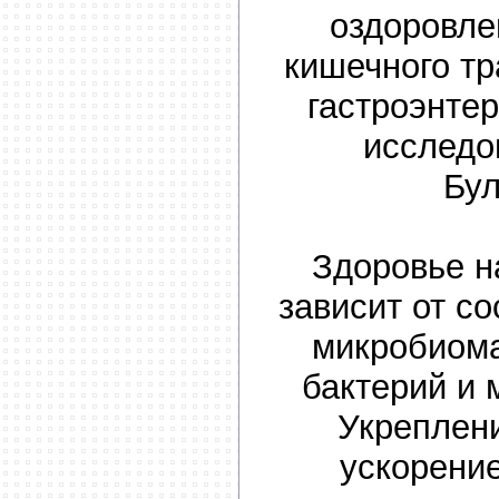
оздоровле
кишечного тр
гастроэнтер
исследо
Бу
Здоровье н
зависит от с
микробиома
бактерий и 
Укреплен
ускорени