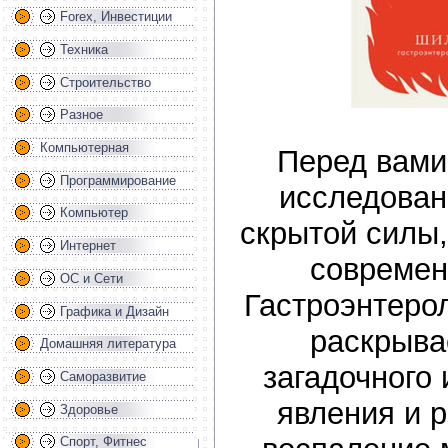
Forex, Инвестиции
Техника
Строительство
Разное
Компьютерная
Перед вами
Программирование
исследован
Компьютер
скрытой силы
Интернет
современ
ОС и Сети
Гастроэнтеро
Графика и Дизайн
раскрыва
Домашняя литература
загадочного 
Саморазвитие
явления и р
Здоровье
Спорт, Фитнес