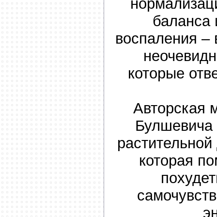
нормализац
баланса
воспаления – 
неочевидн
которые отв
Авторская 
Булшевича 
растительной 
которая по
похудет
самочувств
э