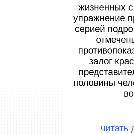
жизненных с
упражнение 
серией подр
отмечен
противопоказ
залог кра
представите
половины чел
во
читать 