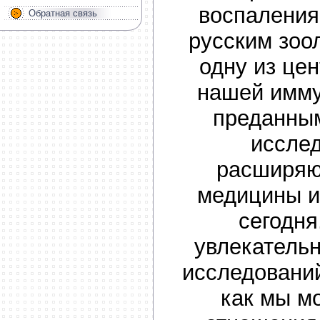
воспаления
Обратная связь
русским зоо
одну из це
нашей имму
преданны
иссле
расширяю
медицины и
сегодн
увлекатель
исследований
как мы м