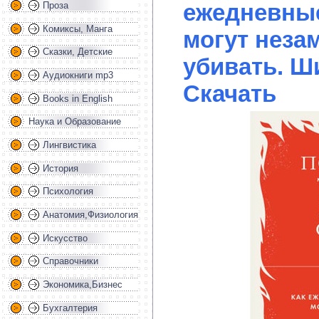
ежедневны
Проза
Комиксы, Манга
могут неза
Сказки, Детские
убивать. Ш
Аудиокниги mp3
Скачать
Books in English
Наука и Образование
Лингвистика
История
Психология
Анатомия,Физиология
Искусство
Справочники
Экономика,Бизнес
Бухгалтерия