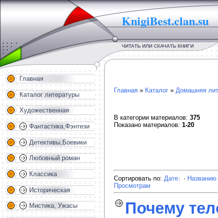
KnigiBest.clan.su
ЧИТАТЬ ИЛИ СКАЧАТЬ КНИГИ
Главная
Главная
»
Каталог
»
Домашняя лит
Каталог литературы
Художественная
В категории материалов
:
375
Показано материалов
:
1-20
Фантастика,Фэнтези
Детективы,Боевики
Любовный роман
Классика
Сортировать по
:
Дате
·
Названию
Просмотрам
Историческая
Почему тело
Мистика, Ужасы