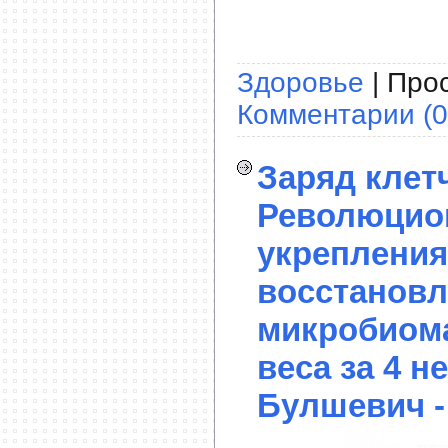
Здоровье
| Прос
Комментарии (0
Заряд клет
Революцио
укрепления
восстанов
микробиома
веса за 4 н
Булшевич -