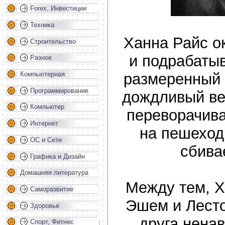
Forex, Инвестиции
Техника
Ханна Райс о
Строительство
и подрабатыв
Разное
размеренный 
Компьютерная
Программирование
дождливый веч
Компьютер
переворачива
Интернет
на пешеход
ОС и Сети
сбива
Графика и Дизайн
Домашняя литература
Между тем, Х
Саморазвитие
Эшем и Лесто
Здоровье
друга нена
Спорт, Фитнес