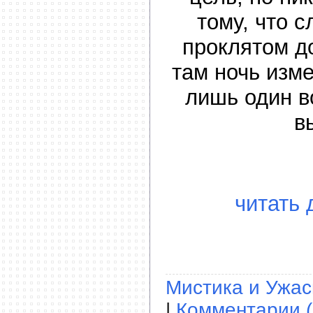
тому, что с
проклятом д
там ночь изме
лишь один в
в
читать 
Мистика и Ужа
|
Комментарии (