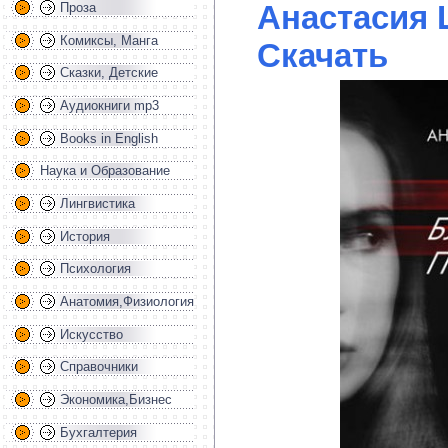
Анастасия 
Проза
Комиксы, Манга
Скачать
Сказки, Детские
Аудиокниги mp3
Books in English
Наука и Образование
Лингвистика
История
Психология
Анатомия,Физиология
Искусство
Справочники
Экономика,Бизнес
Бухгалтерия