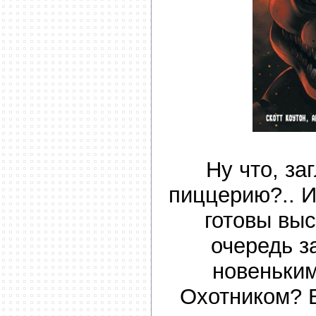
Ну что, за
пиццерию?.. И
готовы вы
очередь 
новеньки
Охотником? 