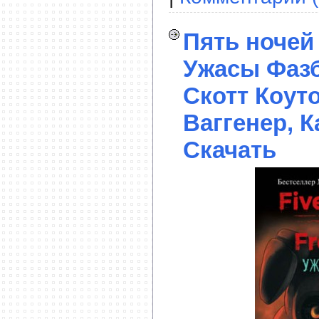
Пять ночей
Ужасы Фазб
Скотт Коут
Ваггенер, К
Скачать