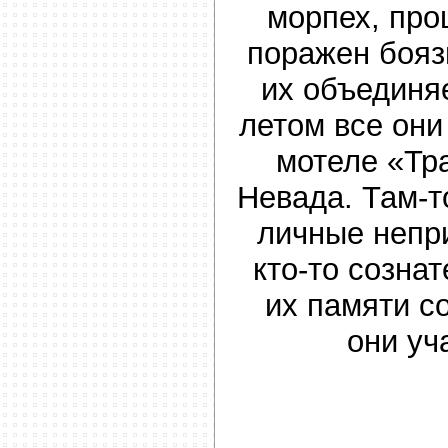
морпех, пр
поражен бояз
их объединя
летом все они
мотеле «Тр
Невада. Там-т
личные непр
кто-то созна
их памяти с
они у