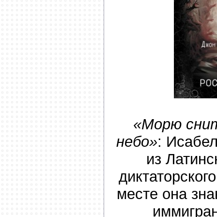
«Морю снит
небо»
: Исабе
из Латинс
диктаторског
месте она зна
иммигран