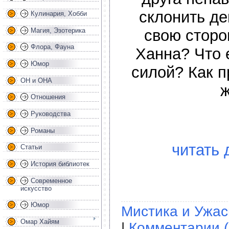
склонить д
Кулинария, Хобби
Магия, Эзотерика
свою сторо
Флора, Фауна
Ханна? Что 
Юмор
силой? Как п
ОН и ОНА
ж
Отношения
Руководства
Романы
читать 
Статьи
История библиотек
Современное
искусство
Юмор
Мистика и Ужа
Омар Хайям
|
Комментарии (