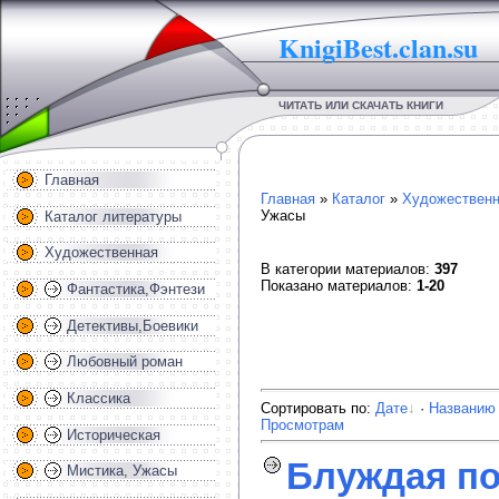
KnigiBest.clan.su
ЧИТАТЬ ИЛИ СКАЧАТЬ КНИГИ
Главная
Главная
»
Каталог
»
Художественн
Ужасы
Каталог литературы
Художественная
В категории материалов
:
397
Показано материалов
:
1-20
Фантастика,Фэнтези
Детективы,Боевики
Любовный роман
Классика
Сортировать по
:
Дате
·
Названию
Просмотрам
Историческая
Блуждая по
Мистика, Ужасы