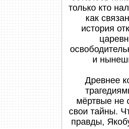
только кто на
как связа
история от
царевн
освободитель
и нынеш
Древнее к
трагедиям
мёртвые не 
свои тайны. Ч
правды, Якоб