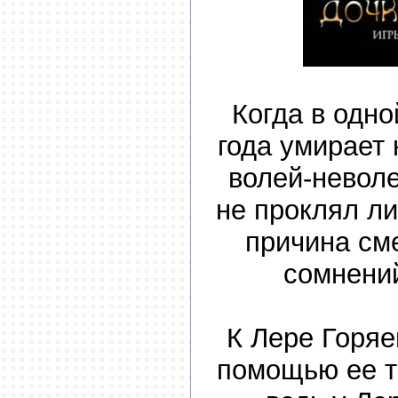
Когда в одно
года умирает 
волей-невол
не проклял ли
причина сме
сомнений
К Лере Горяе
помощью ее т