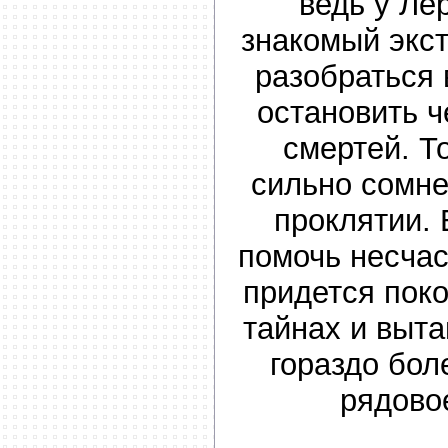
ведь у Ле
знакомый экс
разобраться
остановить ч
смертей. Т
сильно сомне
проклятии.
помочь несча
придется пок
тайнах и выта
гораздо бол
рядово