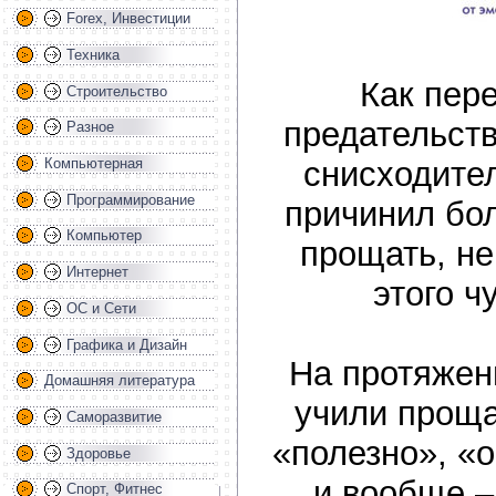
Forex, Инвестиции
Техника
Как пер
Строительство
предательст
Разное
снисходител
Компьютерная
Программирование
причинил бо
Компьютер
прощать, не
Интернет
этого ч
ОС и Сети
Графика и Дизайн
На протяжен
Домашняя литература
учили проща
Саморазвитие
«полезно», «
Здоровье
и вообще 
Спорт, Фитнес