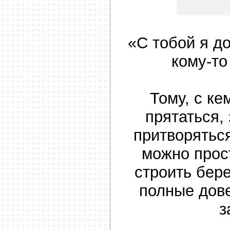
«С тобой я д
кому-то
Тому, с ке
прятаться,
притворятьс
можно прос
строить бер
полные дове
з