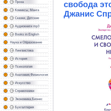
свобода это
Проза
Комиксы, Манга
Джанис Спр
Сказки, Детские
Аудиокниги mp3
Books in English
Наука и Образование
Лингвистика
История
Психология
Анатомия,Физиология
Искусство
Справочники
Экономика,Бизнес
Бухгалтерия