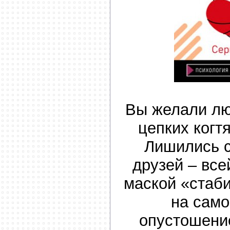
Вы желали лю
цепких когт
Лишились с
друзей – все
маской «стаб
на сам
опустошени