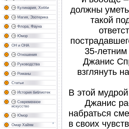
должны уметь
Кулинария, Хобби
Магия, Эзотерика
такой по
Флора, Фауна
ответс
Юмор
пострадавшег
ОН и ОНА
35-летним
Отношения
Джанис Сп
Руководства
взглянуть н
Романы
Статьи
В этой мудрой
История библиотек
Джанис ра
Современное
искусство
набраться сме
Юмор
в своих чувств
Омар Хайям