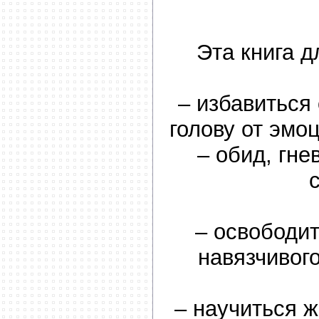
Эта книга дл
– избавиться 
голову от эмо
– обид, гне
– освободит
навязчивог
– научиться ж