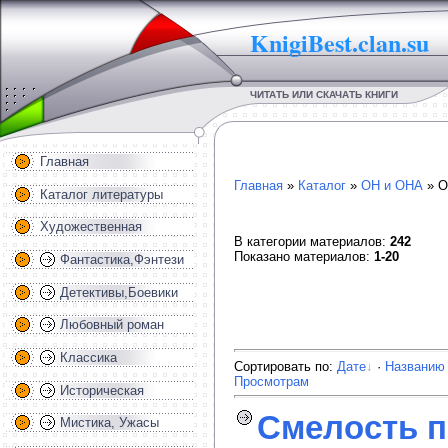
KnigiBest.clan.su
ЧИТАТЬ ИЛИ СКАЧАТЬ КНИГИ
Главная
Главная
»
Каталог
»
ОН и ОНА
» О
Каталог литературы
Художественная
В категории материалов
:
242
Показано материалов
:
1-20
Фантастика,Фэнтези
Детективы,Боевики
Любовный роман
Классика
Сортировать по
:
Дате
·
Названию
Просмотрам
Историческая
Смелость п
Мистика, Ужасы