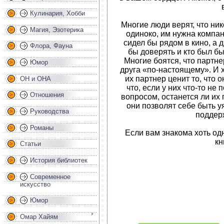
Кулинария, Хобби
Многие люди верят, что ник
Магия, Эзотерика
одиноко, им нужна компан
сидел бы рядом в кино, а д
Флора, Фауна
бы доверять и кто был б
Многие боятся, что партнер
Юмор
друга «по-настоящему». И х
их партнер ценит то, что о
ОН и ОНА
что, если у них что-то не
Отношения
вопросом, останется ли их 
они позволят себе быть у
Руководства
поддер
Романы
Если вам знакома хоть од
кн
Статьи
История библиотек
Современное
искусство
Юмор
Омар Хайям