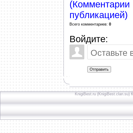
(Комментарии 
публикацией)
Всего комментариев
:
0
Войдите:
Отправить
KnigiBest.ru (KnigiBest.clan.su)