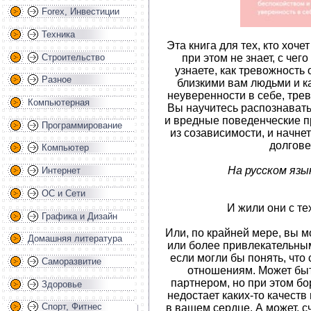
Forex, Инвестиции
Техника
Эта книга для тех, кто хоче
при этом не знает, с чег
Строительство
узнаете, как тревожность
Разное
близкими вам людьми и к
неуверенности в себе, трев
Компьютерная
Вы научитесь распознават
и вредные поведенческие 
Программирование
из созависимости, и начне
долгове
Компьютер
На русском язы
Интернет
ОС и Сети
И жили они с те
Графика и Дизайн
Или, по крайней мере, вы м
Домашняя литература
или более привлекательным
если могли бы понять, что
Саморазвитие
отношениям. Может быт
партнером, но при этом бо
Здоровье
недостает каких-то качеств
Спорт, Фитнес
в вашем сердце. А может, сч