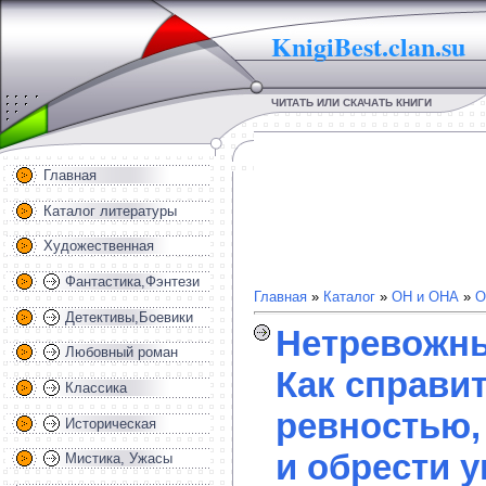
KnigiBest.clan.su
ЧИТАТЬ ИЛИ СКАЧАТЬ КНИГИ
Главная
Каталог литературы
Художественная
Фантастика,Фэнтези
Главная
»
Каталог
»
ОН и ОНА
»
О
Детективы,Боевики
Нетревожны
Любовный роман
Как справит
Классика
ревностью,
Историческая
и обрести 
Мистика, Ужасы