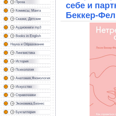
Проза
себе и парт
Комиксы, Манга
Беккер-Фел
Сказки, Детские
Аудиокниги mp3
Books in English
Наука и Образование
Лингвистика
История
Психология
Анатомия,Физиология
Искусство
Справочники
Экономика,Бизнес
Бухгалтерия