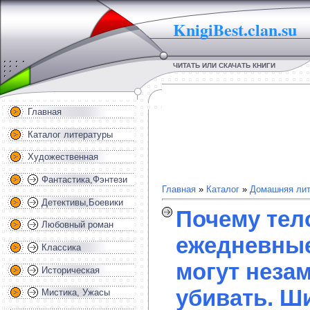
KnigiBest.clan.su
ЧИТАТЬ ИЛИ СКАЧАТЬ КНИГИ
Главная
Каталог литературы
Художественная
Фантастика,Фэнтези
Главная
»
Каталог
»
Домашняя лит
Детективы,Боевики
Почему тело
Любовный роман
ежедневны
Классика
могут неза
Историческая
убивать. Ш
Мистика, Ужасы