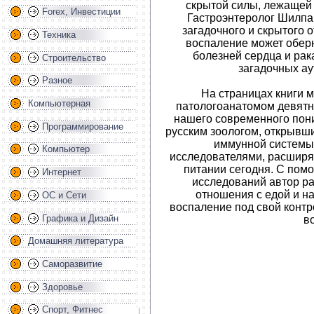
скрытой силы, лежащей
Forex, Инвестиции
Гастроэнтеролог Шилпа
загадочного и скрытого о
Техника
воспаление может оберн
болезней сердца и рака
Строительство
загадочных а
Разное
На страницах книги 
Компьютерная
патологоанатомом девятн
нашего современного пон
Программирование
русским зоологом, открывш
иммунной системы
Компьютер
исследователями, расширя
питании сегодня. С пом
Интернет
исследований автор ра
отношения с едой и н
ОС и Сети
воспаление под свой контр
Графика и Дизайн
в
Домашняя литература
Саморазвитие
Здоровье
Спорт, Фитнес