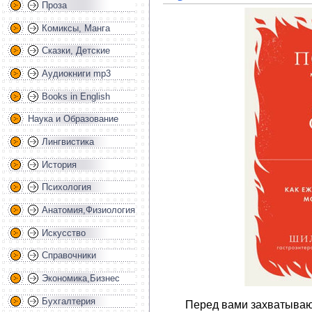
Проза
Комиксы, Манга
Сказки, Детские
Аудиокниги mp3
Books in English
Наука и Образование
Лингвистика
История
Психология
Анатомия,Физиология
Искусство
Справочники
Экономика,Бизнес
Бухгалтерия
Перед вами захватываю