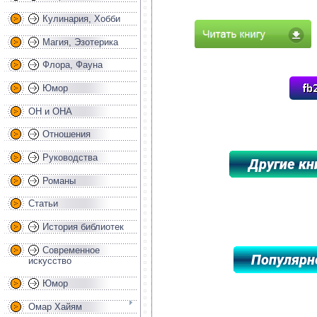
Кулинария, Хобби
Магия, Эзотерика
Флора, Фауна
Юмор
ОН и ОНА
Отношения
Руководства
Романы
*****************************************
Статьи
История библиотек
Современное
искусство
Юмор
Омар Хайям