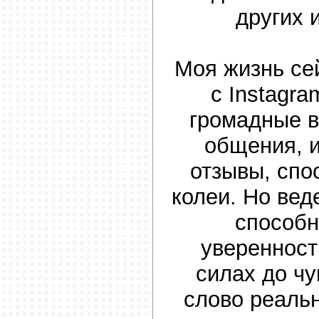
других
Моя жизнь се
с Instagra
громадные в
общения, 
отзывы, спо
колеи. Но вед
способн
уверенност
силах до чу
слово реаль