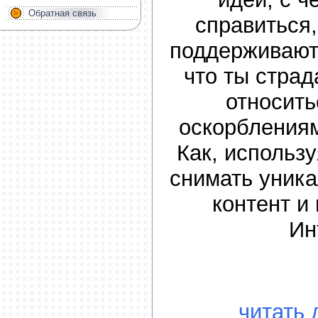
Обратная связь
справиться,
поддерживают
что ты стра
относить
оскорбления
Как, использ
снимать уник
контент и
Ин
читать 