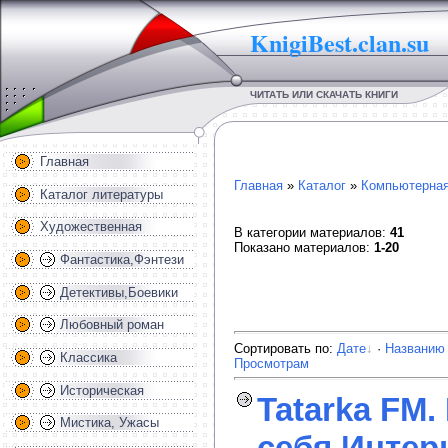
KnigiBest.clan.su
ЧИТАТЬ ИЛИ СКАЧАТЬ КНИГИ
Главная
Главная
»
Каталог
»
Компьютерная
Каталог литературы
Художественная
В категории материалов
:
41
Показано материалов
:
1-20
Фантастика,Фэнтези
Детективы,Боевики
Любовный роман
Сортировать по
:
Дате
·
Названию
Классика
Просмотрам
Историческая
Tatarka FM.
Мистика, Ужасы
себя Интер