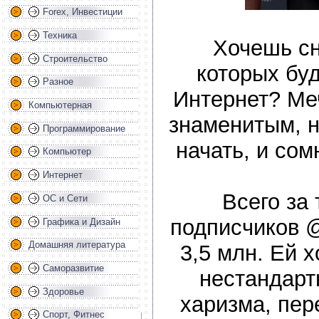
Forex, Инвестиции
Техника
Хочешь сн
Строительство
которых буд
Разное
Интернет? Ме
Компьютерная
знаменитым, н
Программирование
начать, и со
Компьютер
Интернет
Всего за 
ОС и Сети
подписчиков @
Графика и Дизайн
Домашняя литература
3,5 млн. Ей х
Саморазвитие
нестандарт
Здоровье
харизма, пер
Спорт, Фитнес