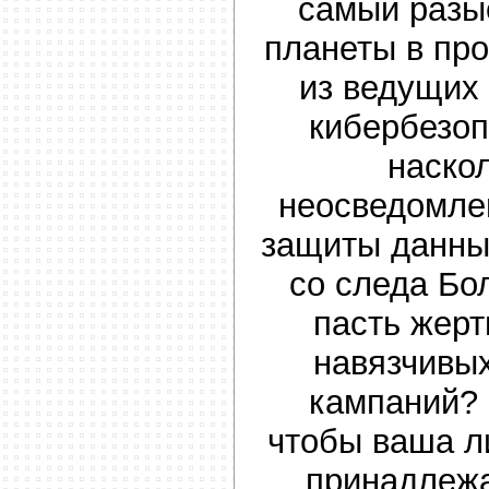
самый разы
планеты в пр
из ведущих
кибербезоп
наско
неосведомле
защиты данных
со следа Бо
пасть жерт
навязчивы
кампаний? 
чтобы ваша 
принадлежа