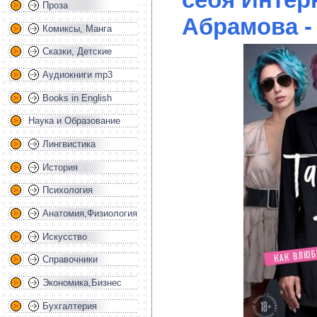
Проза
Абрамова -
Комиксы, Манга
Сказки, Детские
Аудиокниги mp3
Books in English
Наука и Образование
Лингвистика
История
Психология
Анатомия,Физиология
Искусство
Справочники
Экономика,Бизнес
Бухгалтерия