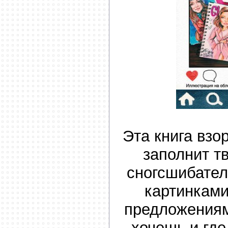
Эта книга взо
заполнит т
сногсшибате
картинкам
предложениям
хочешь и где