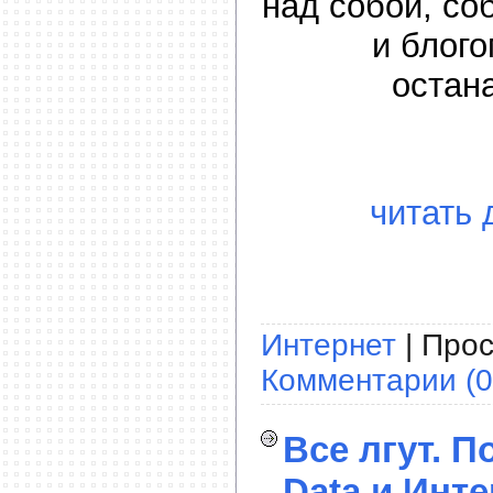
над собой, с
и блого
остан
читать 
Интернет
| Прос
Комментарии (0
Все лгут. П
Data и Инте