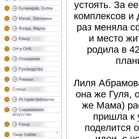
устоять. За е
Кулинария, Хобби
комплексов и 
Магия, Эзотерика
раз меняла с
Флора, Фауна
и место жи
Юмор
родила в 42
ОН и ОНА
план
Отношения
Руководства
Романы
Лиля Абрамова
Статьи
она же Гуля, 
История библиотек
же Мама) ра
Современное
пришла к 
искусство
Юмор
поделится о
Омар Хайям
идеи, с ч