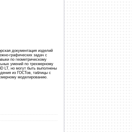
орская документация изделий
ежно-графических задач с
авыки по геометрическому
льных умений по трехмерному
 LT, но могут быть выполнены
дения из ГОСТов, таблицы с
ехмерному моделированию.