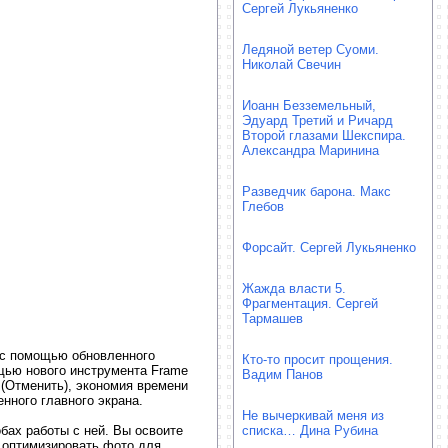
Сергей Лукьяненко
Ледяной ветер Суоми.
Николай Свечин
Иоанн Безземельный,
Эдуард Третий и Ричард
Второй глазами Шекспира.
Александра Маринина
Разведчик барона. Макс
Глебов
Форсайт. Сергей Лукьяненко
Жажда власти 5.
Фрагментация. Сергей
Тармашев
 с помощью обновленного
Кто-то просит прощения.
ощью нового инструмента Frame
Вадим Панов
(Отменить), экономия времени
нного главного экрана.
Не вычеркивай меня из
ах работы с ней. Вы освоите
списка… Дина Рубина
 оптимизировать фото для