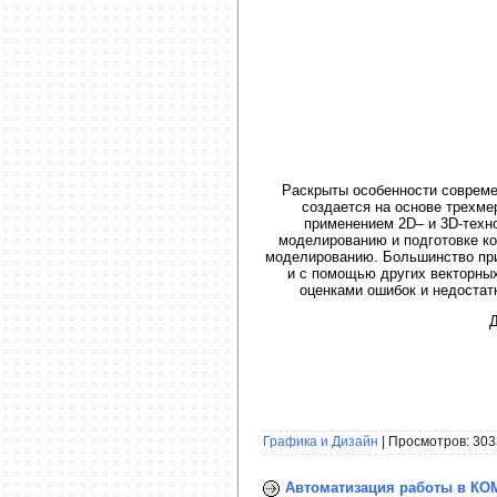
Раскрыты особенности совреме
создается на основе трехме
применением 2D– и 3D-техн
моделированию и подготовке ко
моделированию. Большинство при
и с помощью других векторных
оценками ошибок и недостат
Д
Графика и Дизайн
| Просмотров: 303
Автоматизация работы в КОМ