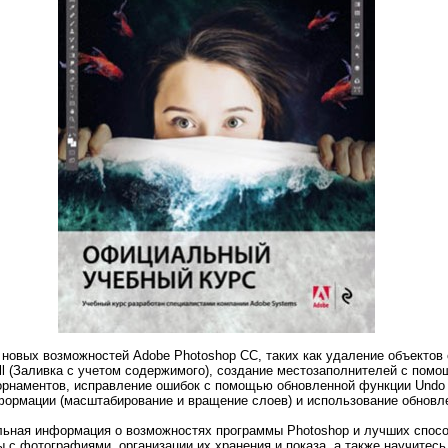
 новых возможностей Adobe Photoshop CC, таких как удаление объектов
ill (Заливка с учетом содержимого), создание местозаполнителей с пом
орнаментов, исправление ошибок с помощью обновленной функции Undo 
формации (масштабирование и вращение слоев) и использование обновле
ьная информация о возможностях программы Photoshop и лучших способ
с фотографиями, организации их хранения и показа, а также научитесь