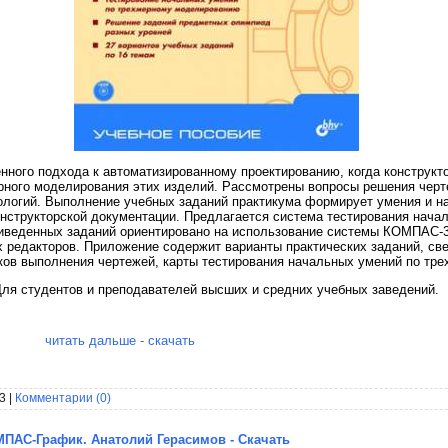
нного подхода к автоматизированному проектированию, когда конструкт
рного моделирования этих изделий. Рассмотрены вопросы решения черт
ологий. Выполнение учебных заданий практикума формирует умения и н
нструкторской документации. Предлагается система тестирования нача
веденных заданий ориентировано на использование системы КОМПАС-3D
 редакторов. Приложение содержит варианты практических заданий, све
ков выполнения чертежей, карты тестирования начальных умений по тр
ля студентов и преподавателей высших и средних учебных заведений.
читать дальше - скачать
3 |
Комментарии (0)
ПАС-График. Анатолий Герасимов - Скачать