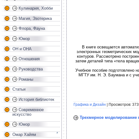
Кулинария, Хобби
Магия, Эзотерика
Флора, Фауна
Юмор
В книге освещается автоматиз
ОН и ОНА
электронных геометрических мо
контуров. Рассмотрено построе
Отношения
затем деталей типа «тела враще
Руководства
Учебное пособие подготовлено 
МГТУ им. Н. Э. Баумана и с уч
Романы
Статьи
История библиотек
Графика и Дизайн
| Просмотров: 373
Современное
искусство
Трехмерное моделирование в 
Юмор
Омар Хайям