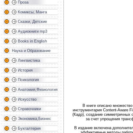
Проза
Комиксы, Манга
Сказки, Детские
Аудиокниги mp3
Books in English
Наука и Образование
Лингвистика
История
Психология
Анатомия,Физиология
Искусство
В книге описано множество
Справочники
инструментария Content-Aware F
(Кадр), создание симметричных 
Экономика,Бизнес
за счет упрощения транс
В издание включена дополнител
Бухгалтерия
эффективные методы работы 