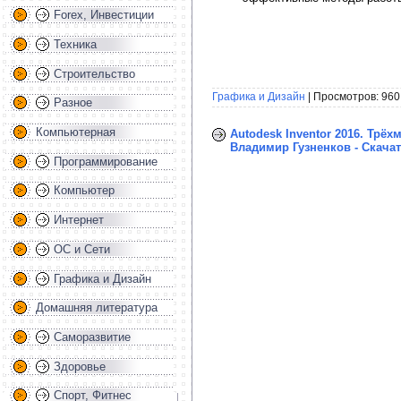
Forex, Инвестиции
Техника
Строительство
Графика и Дизайн
| Просмотров: 960
Разное
Компьютерная
Autodesk Inventor 2016. Тр
Владимир Гузненков - Скача
Программирование
Компьютер
Интернет
ОС и Сети
Графика и Дизайн
Домашняя литература
Саморазвитие
Здоровье
Спорт, Фитнес