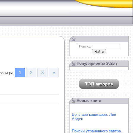
Популярное за 2026 г
1
2
3
»
раницы
:
Новые книги
Во главе кошмаров. Лия
Арден
Поиски утраченного завтра.