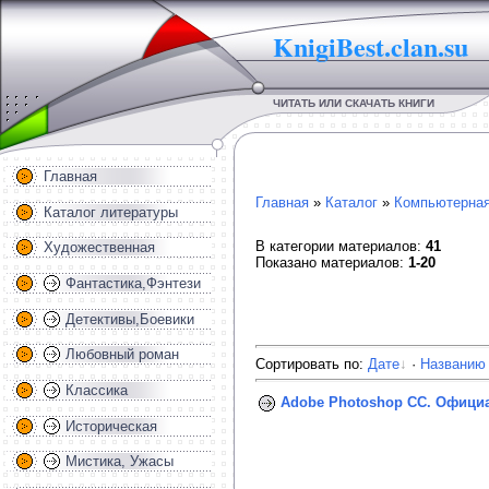
KnigiBest.clan.su
ЧИТАТЬ ИЛИ СКАЧАТЬ КНИГИ
Главная
Главная
»
Каталог
»
Компьютерная
Каталог литературы
В категории материалов
:
41
Художественная
Показано материалов
:
1-20
Фантастика,Фэнтези
Детективы,Боевики
Любовный роман
Сортировать по
:
Дате
·
Названию
Классика
Adobe Photoshop СС. Официа
Историческая
Мистика, Ужасы