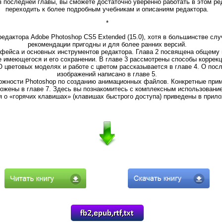
з последней главы, вы сможете достаточно уверенно работать в этом ре
переходить к более подробным учебникам и описаниям редактора.
*
едактора Adobe Photoshop CS5 Extended (15.0), хотя в большинстве сл
рекомендации пригодны и для более ранних версий.
рфейса и основных инструментов редактора. Глава 2 посвящена общему 
е имеющегося и его сохранении. В главе 3 рассмотрены способы коррек
 О цветовых моделях и работе с цветом рассказывается в главе 4. О по
изображений написано в главе 5.
можности Photoshop по созданию анимационных файлов. Конкретные прим
ожены в главе 7. Здесь вы познакомитесь с комплексным использовани
 о «горячих клавишах» (клавишах быстрого доступа) приведены в прило