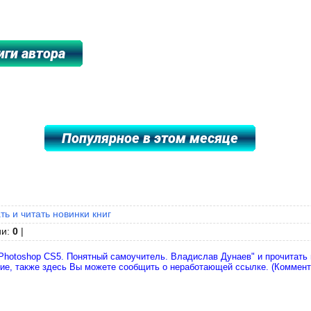
****************
ть и читать новинки книг
ии
:
0
|
Photoshop CS5. Понятный самоучитель. Владислав Дунаев" и прочитать 
ние, также здесь Вы можете сообщить о неработающей ссылке. (Коммен