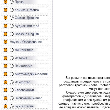
Проза
Комиксы, Манга
Сказки, Детские
Аудиокниги mp3
Books in English
Наука и Образование
Лингвистика
История
Психология
Анатомия,Физиология
Вы решили заняться компьюте
создавать и редактировать гр
Искусство
растровой графики Adobe Photosh
могут пользов
Справочники
Существует две версии реда
фотографов и дизайнеров. Вт
Экономика,Бизнес
графическим и веб-дизайном (
следует изучить его, приобрести
Бухгалтерия
ее вряд ли можно назвать. Здес