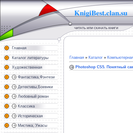
KnigiBest.clan.su
ЧИТАТЬ ИЛИ СКАЧАТЬ КНИГИ
Главная
Главная
»
Каталог
»
Компьютерная
Каталог литературы
Photoshop CS5. Понятный са
Художественная
Фантастика,Фэнтези
Детективы,Боевики
Любовный роман
Классика
Историческая
Мистика, Ужасы