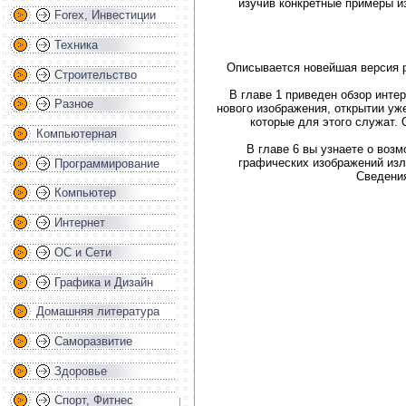
изучив конкретные примеры и
Forex, Инвестиции
Техника
Описывается новейшая версия р
Строительство
В главе 1 приведен обзор инте
Разное
нового изображения, открытии уж
которые для этого служат.
Компьютерная
В главе 6 вы узнаете о воз
графических изображений изл
Программирование
Сведения
Компьютер
Интернет
ОС и Сети
Графика и Дизайн
Домашняя литература
Саморазвитие
Здоровье
Спорт, Фитнес