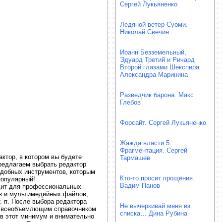
Сергей Лукьяненко
Ледяной ветер Суоми.
Николай Свечин
Иоанн Безземельный,
Эдуард Третий и Ричард
Второй глазами Шекспира.
Александра Маринина
Разведчик барона. Макс
Глебов
Форсайт. Сергей Лукьяненко
Жажда власти 5.
Фрагментация. Сергей
ктор, в котором вы будете
Тармашев
предлагаем выбрать редактор
 удобных инструментов, которым
Кто-то просит прощения.
популярный!
Вадим Панов
дит для профессиональных
в и мультимедийных файлов,
. п. После выбора редактора
Не вычеркивай меня из
 и всеобъемлющим справочником
списка… Дина Рубина
ив этот минимум и внимательно