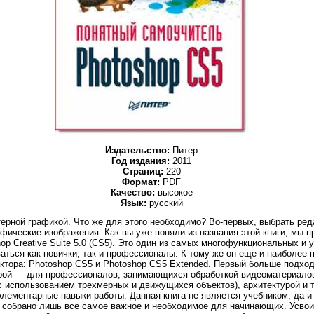
Издательство:
Питер
Год издания:
2011
Страниц:
220
Формат:
PDF
Качество:
высокое
Язык:
русский
рной графикой. Что же для этого необходимо? Во-первых, выбрать реда
афические изображения. Как вы уже поняли из названия этой книги, мы 
op Creative Suite 5.0 (CS5). Это один из самых многофункциональных и
аться как новички, так и профессионалы. К тому же он еще и наиболее 
ктора: Photoshop CS5 и Photoshop CS5 Extended. Первый больше подхо
орой — для профессионалов, занимающихся обработкой видеоматериало
с использованием трехмерных и движущихся объектов), архитектурой и т
 элементарные навыки работы. Данная книга не является учебником, да
ь собрано лишь все самое важное и необходимое для начинающих. Усво