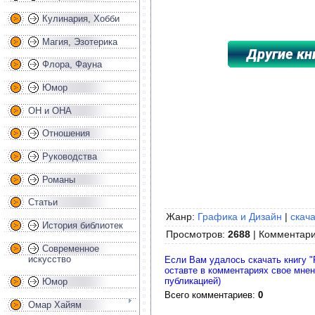
Кулинария, Хобби
Магия, Эзотерика
Флора, Фауна
*****************************************
Юмор
ОН и ОНА
Отношения
Руководства
Романы
Статьи
Жанр:
Графика и Дизайн
|
скача
История библиотек
Просмотров
:
2688
|
Комментар
Современное
искусство
Если Вам удалось скачать книгу "
оставте в комментариях свое мне
публикацией)
Юмор
Всего комментариев
:
0
Омар Хайям