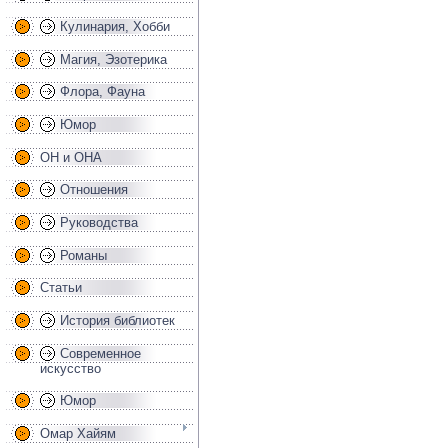
Кулинария, Хобби
Магия, Эзотерика
Флора, Фауна
Юмор
ОН и ОНА
Отношения
Руководства
Романы
Статьи
История библиотек
Современное
искусство
Юмор
Омар Хайям