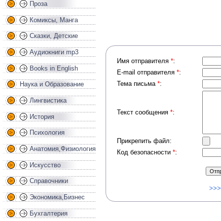
Проза
Комиксы, Манга
Сказки, Детские
Аудиокниги mp3
Имя отправителя
*
:
Books in English
E-mail отправителя
*
:
Тема письма
*
:
Наука и Образование
Лингвистика
Текст сообщения
*
:
История
Психология
Прикрепить файл:
Анатомия,Физиология
Код безопасности
*
:
Искусство
Справочники
>>>
Экономика,Бизнес
Бухгалтерия