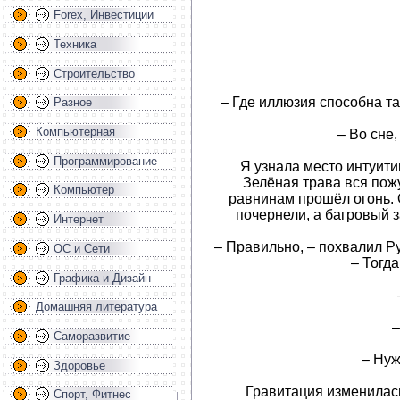
Forex, Инвестиции
Техника
Строительство
– Где иллюзия способна т
Разное
Компьютерная
– Во сне,
Программирование
Я узнала место интуити
Зелёная трава вся пожу
Компьютер
равнинам прошёл огонь.
почернели, а багровый 
Интернет
– Правильно, – похвалил Р
ОС и Сети
– Тогда
Графика и Дизайн
Домашняя литература
–
Саморазвитие
– Нуж
Здоровье
Гравитация изменилась
Спорт, Фитнес