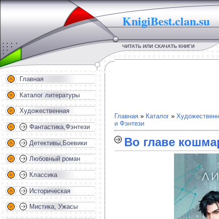
KnigiBest.clan.su
ЧИТАТЬ ИЛИ СКАЧАТЬ КНИГИ
Главная
Каталог литературы
Художественная
Главная
»
Каталог
»
Художественн
и Фэнтези
Фантастика,Фэнтези
Во главе кошма
Детективы,Боевики
Любовный роман
Классика
Историческая
Мистика, Ужасы