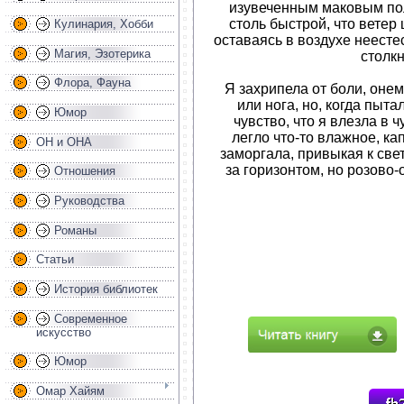
изувеченным маковым по
столь быстрой, что ветер 
Кулинария, Хобби
оставаясь в воздухе неестес
Магия, Эзотерика
столкн
Флора, Фауна
Я захрипела от боли, онем
или нога, но, когда пыт
Юмор
чувство, что я влезла в 
легло что-то влажное, ка
ОН и ОНА
заморгала, привыкая к све
за горизонтом, но розово
Отношения
Руководства
Романы
Статьи
История библиотек
Современное
искусство
Юмор
Омар Хайям