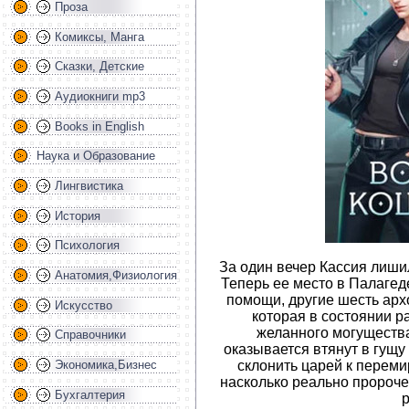
Проза
Комиксы, Манга
Сказки, Детские
Аудиокниги mp3
Books in English
Наука и Образование
Лингвистика
История
Психология
За один вечер Кассия лиши
Анатомия,Физиология
Теперь ее место в Палагед
помощи, другие шесть арх
Искусство
которая в состоянии р
желанного могуществ
Справочники
оказывается втянут в гущу
склонить царей к перем
Экономика,Бизнес
насколько реально пророче
Бухгалтерия
р