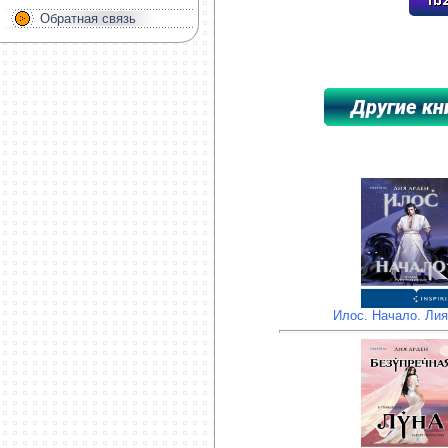
Обратная связь
*****************************************
Илос. Начало. Ли