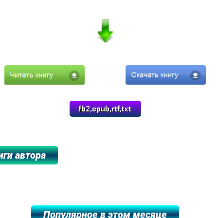
****************