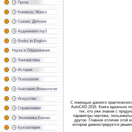
Проза
Комиксы, Манга
Сказки, Детские
Аудиокниги mp3
Books in English
Наука и Образование
Лингвистика
История
Психология
Анатомия,Физиология
Искусство
С помощью данного практического
AutoCAD 2016. Книга идеально по
Справочники
тех, кто уже знаком с проду
параметры чертежа, пользовать
Экономика,Бизнес
другое. Главное отличие этой к
котором демонстрируется решени
Бухгалтерия