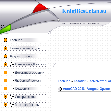
KnigiBest.clan.su
ЧИТАТЬ ИЛИ СКАЧАТЬ КНИГИ
Главная
Каталог литературы
Художественная
Фантастика,Фэнтези
Детективы,Боевики
Любовный роман
Главная
»
Каталог
»
Компьютерная
Классика
AutoCAD 2016. Андрей Орлов
Историческая
Мистика, Ужасы