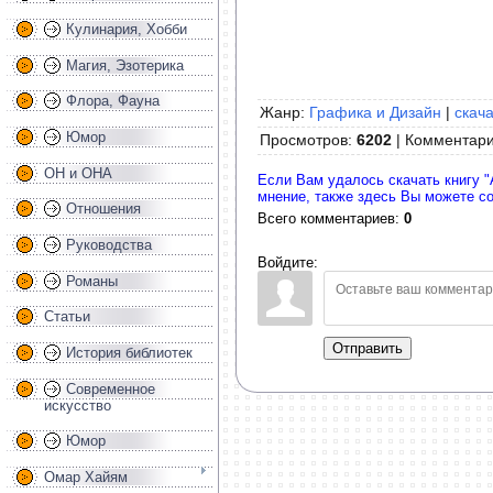
Кулинария, Хобби
Магия, Эзотерика
Флора, Фауна
Жанр:
Графика и Дизайн
|
скача
Юмор
Просмотров
:
6202
|
Комментар
ОН и ОНА
Если Вам удалось скачать книгу "
мнение, также здесь Вы можете с
Отношения
Всего комментариев
:
0
Руководства
Войдите:
Романы
Статьи
Отправить
История библиотек
Современное
искусство
Юмор
Омар Хайям