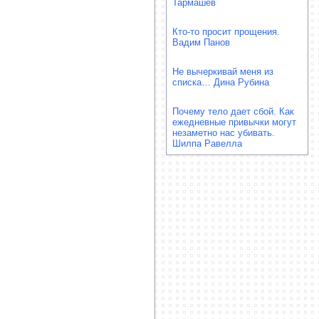
Тармашев
Кто-то просит прощения.
Вадим Панов
Не вычеркивай меня из
списка… Дина Рубина
Почему тело дает сбой. Как
ежедневные привычки могут
незаметно нас убивать.
Шилпа Равелла