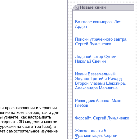
Новые книги
Во главе кошмаров. Лия
Арден
Поиски утраченного завтра.
Сергей Лукьяненко
Ледяной ветер Суоми.
Николай Свечин
Иоанн Безземельный,
Эдуард Третий и Ричард
Второй глазами Шекспира.
Александра Маринина
Разведчик барона. Макс
Глебов
я проектирования и черчения –
ение на компьютере, так и для
ы узнаете, как настраивать
Форсайт. Сергей Лукьяненко
создавать 3D-модели и многое
уроками на сайте YouTube), в
Жажда власти 5.
яет самостоятельное изучение
Фрагментация. Сергей