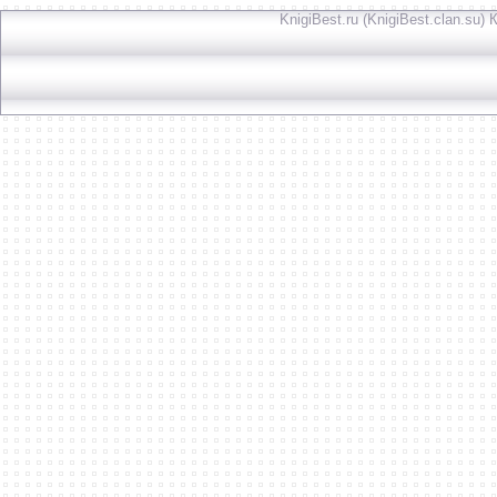
KnigiBest.ru (KnigiBest.clan.su)