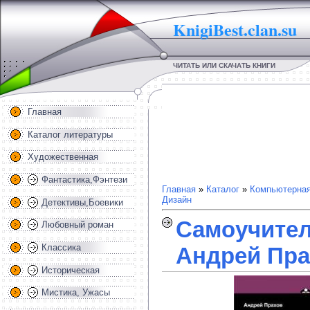
KnigiBest.clan.su
ЧИТАТЬ ИЛИ СКАЧАТЬ КНИГИ
Главная
Каталог литературы
Художественная
Фантастика,Фэнтези
Главная
»
Каталог
»
Компьютерная
Дизайн
Детективы,Боевики
Самоучитель
Любовный роман
Классика
Андрей Пра
Историческая
Мистика, Ужасы