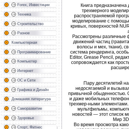
Forex, Инвестиции
Книга предназначена 
трехмерного моделир
Техника
распространяемой програ
моделирование с помощью
Строительство
кривых, поверхностей NUR
Разное
Рассмотрены различные ф
движений частиц (гравита
Компьютерная
волосы и мех, ткани), с
система рендеринга, особы
Программирование
Editor, Grease Pencil, ред
Компьютер
сопровождается как прост
расшир
Интернет
ОС и Сети
Пару десятилетий н
недосягаемой и вызывал
Графика и Дизайн
привычной обыденностью. С
и даже мобильных телефон
Домашняя литература
трехмер-ными элементами.
Саморазвитие
мультфильмы, компьюте
новостей — этот список м
Здоровье
Мир 3D
Во время просмотра како
Спорт, Фитнес