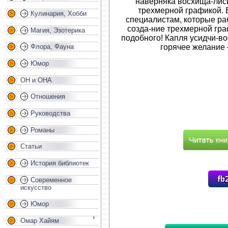
наверняка восхища-лис
трехмерной графикой. 
Кулинария, Хобби
специалистам, которые раб
созда-ние трехмерной гра
Магия, Эзотерика
подобного! Капля усидчи-во
горячее желание 
Флора, Фауна
Юмор
ОН и ОНА
Отношения
Руководства
Романы
Статьи
История библиотек
Современное
искусство
Юмор
Омар Хайям