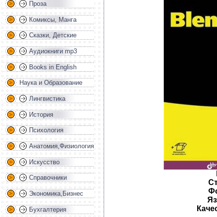
Проза
Комиксы, Манга
Сказки, Детские
Аудиокниги mp3
Books in English
Наука и Образование
Лингвистика
История
Психология
Анатомия,Физиология
Искусство
Справочники
Ст
Ф
Экономика,Бизнес
Яз
Каче
Бухгалтерия