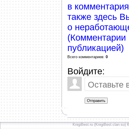
в комментария
также здесь В
о неработающ
(Комментарии 
публикацией)
Всего комментариев
:
0
Войдите:
Отправить
KnigiBest.ru (KnigiBest.clan.su)