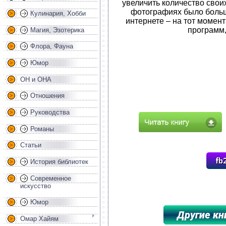
увеличить количество свои
фотографиях было больш
Кулинария, Хобби
интернете – на тот момент
программ, 
Магия, Эзотерика
Флора, Фауна
Юмор
ОН и ОНА
Отношения
Руководства
Романы
Статьи
История библиотек
Современное
искусство
Юмор
Омар Хайям