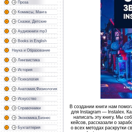
Проза
Комиксы, Манга
Сказки, Детские
Аудиокниги mp3
Books in English
Наука и Образование
Лингвистика
История
Психология
Анатомия,Физиология
Искусство
В создании книги нам помо
Справочники
для Instagram — Instalex. К
написать эту книгу. Мы со
Экономика,Бизнес
кейсов, рассказали о зарабо
Бухгалтерия
о всех методах раскрутки с