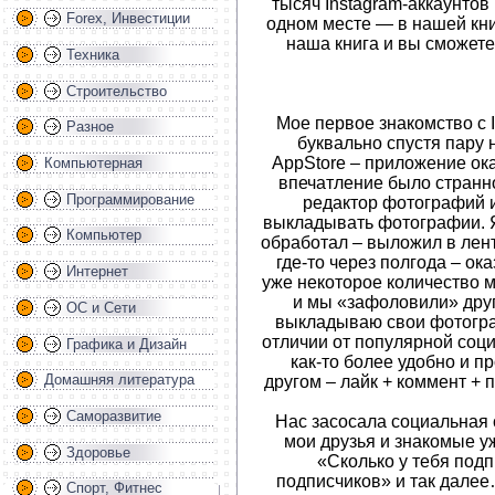
тысяч Instagram-аккаунтов
Forex, Инвестиции
одном месте — в нашей кни
наша книга и вы сможет
Техника
Строительство
Мое первое знакомство с I
Разное
буквально спустя пару 
AppStore – приложение ок
Компьютерная
впечатление было странно
Программирование
редактор фотографий и
выкладывать фотографии. Я
Компьютер
обработал – выложил в лент
где-то через полгода – ок
Интернет
уже некоторое количество 
и мы «зафоловили» друг
ОС и Сети
выкладываю свои фотограф
отличии от популярной соци
Графика и Дизайн
как-то более удобно и п
Домашняя литература
другом – лайк + коммент + 
Саморазвитие
Нас засосала социальная с
мои друзья и знакомые у
Здоровье
«Сколько у тебя подп
подписчиков» и так далее
Спорт, Фитнес