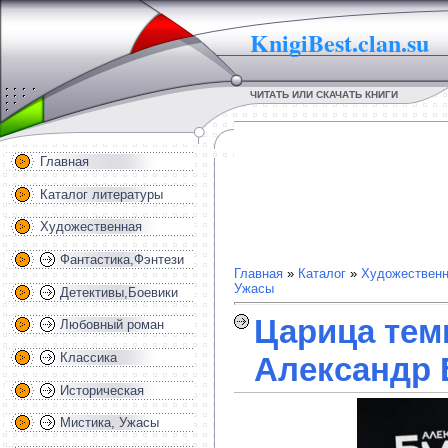
KnigiBest.clan.su
ЧИТАТЬ ИЛИ СКАЧАТЬ КНИГИ
Главная
Каталог литературы
Художественная
Фантастика,Фэнтези
Главная
»
Каталог
»
Художественн
Ужасы
Детективы,Боевики
Царица тем
Любовный роман
Классика
Александр
Историческая
Мистика, Ужасы