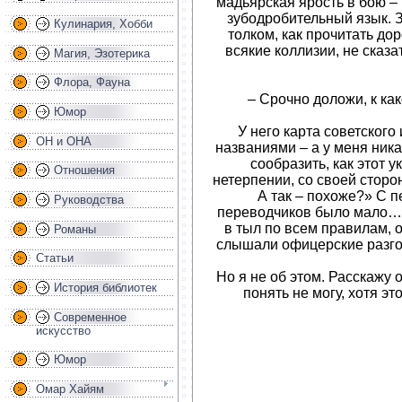
мадьярская ярость в бою –
зубодробительный язык. 
Кулинария, Хобби
толком, как прочитать до
всякие коллизии, не сказ
Магия, Эзотерика
Флора, Фауна
– Срочно доложи, к ка
Юмор
У него карта советского 
ОН и ОНА
названиями – а у меня ник
сообразить, как этот ук
Отношения
нетерпении, со своей стор
А так – похоже?» С п
Руководства
переводчиков было мало… 
в тыл по всем правилам, 
Романы
слышали офицерские разго
Статьи
Но я не об этом. Расскажу 
История библиотек
понять не могу, хотя эт
Современное
искусство
Юмор
Омар Хайям