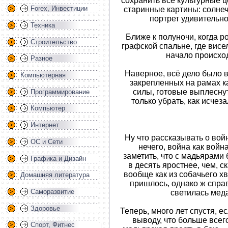
сохранить все культурные ц
Forex, Инвестиции
старинные картины: солне
портрет удивительн
Техника
Ближе к полуночи, когда р
Строительство
графской спальне, где висе
начало происхо
Разное
Наверное, всё дело было 
Компьютерная
закрепленных на рамах 
силы, готовые выплеснут
Программирование
только убрать, как исче
Компьютер
Интернет
Ну что рассказывать о вой
ОС и Сети
нечего, война как война
заметить, что с мадьярами 
Графика и Дизайн
в десять яростнее, чем, 
вообще как из собачьего хв
Домашняя литература
пришлось, однако ж справи
Саморазвитие
светилась мед
Здоровье
Теперь, много лет спустя, е
выводу, что больше всег
Спорт, Фитнес