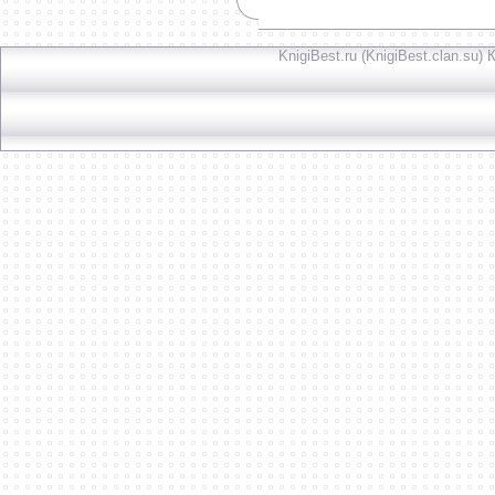
KnigiBest.ru (KnigiBest.clan.su)