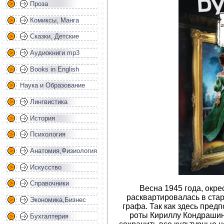
Проза
Комиксы, Манга
Сказки, Детские
Аудиокниги mp3
Books in English
Наука и Образование
Лингвистика
История
Психология
Анатомия,Физиология
Искусство
Справочники
Весна 1945 года, окре
расквартировалась в ста
Экономика,Бизнес
графа. Так как здесь пред
роты Кириллу Кондрашин
Бухгалтерия