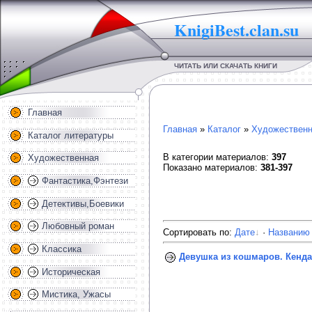
KnigiBest.clan.su
ЧИТАТЬ ИЛИ СКАЧАТЬ КНИГИ
Главная
Главная
»
Каталог
»
Художественн
Каталог литературы
В категории материалов
:
397
Художественная
Показано материалов
:
381-397
Фантастика,Фэнтези
Детективы,Боевики
Любовный роман
Сортировать по
:
Дате
·
Названию
Классика
Девушка из кошмаров. Кенда
Историческая
Мистика, Ужасы