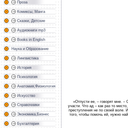
Проза
Комиксы, Манга
Сказки, Детские
Аудиокниги mp3
Books in English
Наука и Образование
Лингвистика
История
Психология
Анатомия,Физиология
Искусство
«Отпусти ее, – говорят мне. 
Справочники
участи. Что ад – как раз то мест
преступления не по своей воле. И
Экономика,Бизнес
того, чтобы помочь ей, нужно на
Бухгалтерия