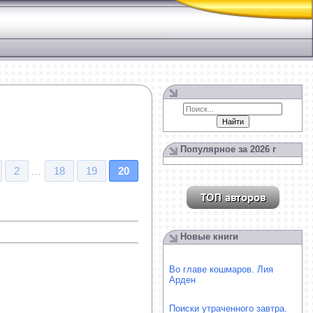
Популярное за 2026 г
2
18
19
20
...
Новые книги
Во главе кошмаров. Лия
Арден
Поиски утраченного завтра.