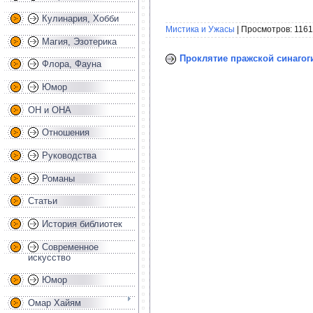
Кулинария, Хобби
Мистика и Ужасы
| Просмотров: 1161
Магия, Эзотерика
Проклятие пражской синагог
Флора, Фауна
Юмор
ОН и ОНА
Отношения
Руководства
Романы
Статьи
История библиотек
Современное
искусство
Юмор
Омар Хайям