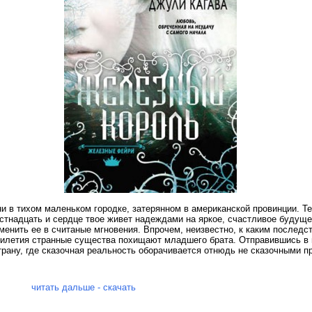
и в тихом маленьком городке, затерянном в американской провинции. Т
стнадцать и сердце твое живет надеждами на яркое, счастливое будущее
менить ее в считаные мгновения. Впрочем, неизвестно, к каким последс
тилетия странные существа похищают младшего брата. Отправившись в 
трану, где сказочная реальность оборачивается отнюдь не сказочными п
читать дальше - скачать