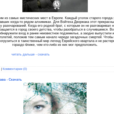
им из самых мистических мест в Европе. Каждый уголок старого города 
авших когда-то рядом алхимиках. Для Войтеха Дворжака этот прекрасный
 разочарований. Когда его родной брат, с которым он не разговаривал н
ащается в город своего детства, чтобы разобраться в случившемся. Во
обнаружили вход в ранее неизвестное подземелье, а заодно выпустили и
столетий, положив тем самым начало череде загадочных смертей. Чтобы 
погрузиться в таинственный мир легенд Еврейского квартала и не растер
гораздо ближе, чем кто-либо из них мог предположить.
читать дальше - скачать
 |
Комментарии (0)
ава - Скачать