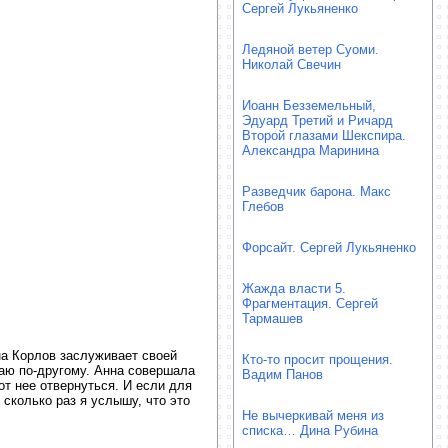
Сергей Лукьяненко
Ледяной ветер Суоми.
Николай Свечин
Иоанн Безземельный,
Эдуард Третий и Ричард
Второй глазами Шекспира.
Александра Маринина
Разведчик барона. Макс
Глебов
Форсайт. Сергей Лукьяненко
Жажда власти 5.
Фрагментация. Сергей
Тармашев
на Корлов заслуживает своей
Кто-то просит прощения.
маю по-другому. Анна совершала
Вадим Панов
от нее отвернуться. И если для
 сколько раз я услышу, что это
Не вычеркивай меня из
списка… Дина Рубина