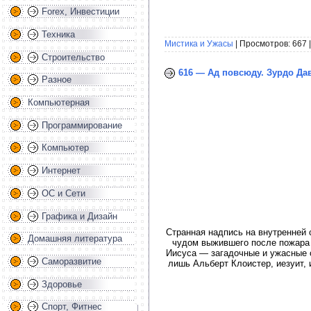
Forex, Инвестиции
Техника
Мистика и Ужасы
| Просмотров: 667 
Строительство
616 — Ад повсюду. Зурдо Дав
Разное
Компьютерная
Программирование
Компьютер
Интернет
ОС и Сети
Графика и Дизайн
Странная надпись на внутренней 
Домашняя литература
чудом выжившего после пожара 
Иисуса — загадочные и ужасные 
Саморазвитие
лишь Альберт Клоистер, иезуит, 
Здоровье
Спорт, Фитнес