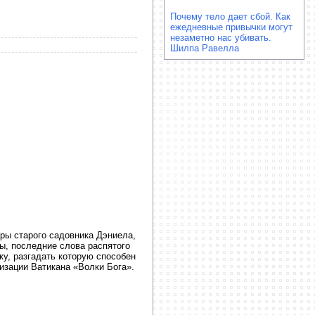
Почему тело дает сбой. Как
ежедневные привычки могут
незаметно нас убивать.
Шилпа Равелла
ары старого садовника Дэниела,
ы, последние слова распятого
у, разгадать которую способен
изации Ватикана «Волки Бога».