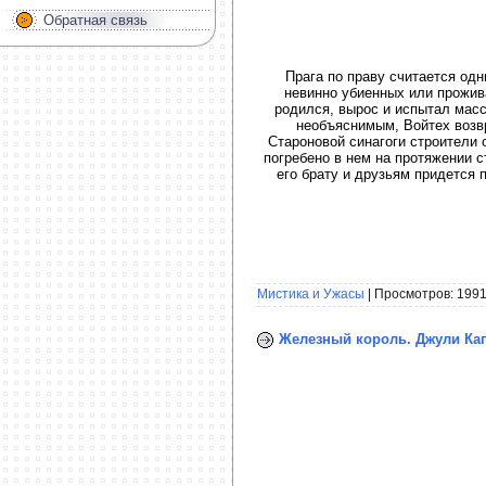
Обратная связь
Прага по праву считается одн
невинно убиенных или прожив
родился, вырос и испытал массу
необъяснимым, Войтех возвр
Староновой синагоги строители 
погребено в нем на протяжении 
его брату и друзьям придется 
Мистика и Ужасы
| Просмотров: 1991
Железный король. Джули Каг