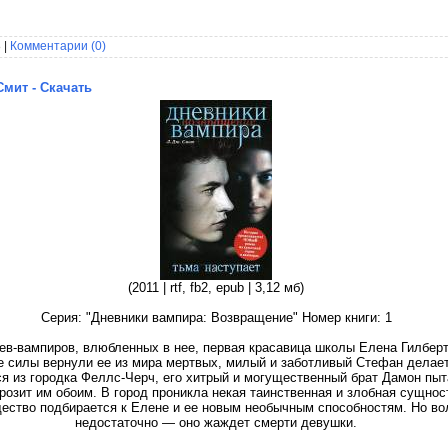
 |
Комментарии (0)
Смит - Скачать
(2011 | rtf, fb2, epub | 3,12 мб)
Серия: "Дневники вампира: Возвращение" Номер книги: 1
ьев-вампиров, влюбленных в нее, первая красавица школы Елена Гилбер
е силы вернули ее из мира мертвых, милый и заботливый Стефан делает
тся из городка Феллс-Черч, его хитрый и могущественный брат Дамон пы
грозит им обоим. В город проникла некая таинственная и злобная сущност
ество подбирается к Елене и ее новым необычным способностям. Но в
недостаточно — оно жаждет смерти девушки.