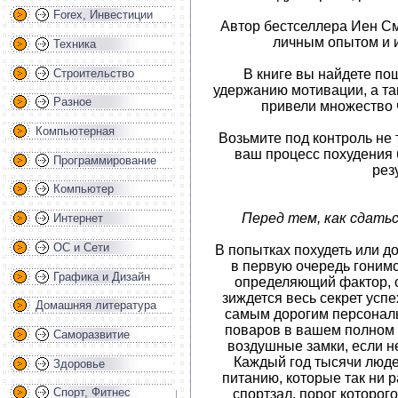
Forex, Инвестиции
Автор бестселлера Иен См
личным опытом и 
Техника
В книге вы найдете по
Строительство
удержанию мотивации, а та
Разное
привели множество 
Компьютерная
Возьмите под контроль не т
ваш процесс похудения 
Программирование
рез
Компьютер
Перед тем, как сдатьс
Интернет
ОС и Сети
В попытках похудеть или д
в первую очередь гонимс
Графика и Дизайн
определяющий фактор, с
зиждется весь секрет усп
Домашняя литература
самым дорогим персональ
поваров в вашем полном 
Саморазвитие
воздушные замки, если н
Каждый год тысячи люде
Здоровье
питанию, которые так ни р
Спорт, Фитнес
спортзал, порог которого