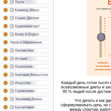
Проза
Комиксы, Манга
Сказки, Детские
Аудиокниги mp3
Books in English
Наука и Образование
Лингвистика
История
Психология
Анатомия,Физиология
Каждый день сотни тысяч 
Искусство
всевозможные диеты и зап
Справочники
95 % людей после достиж
Экономика,Бизнес
Что делать и как у
сформулировать цель, не с
Бухгалтерия
между спортом, работ