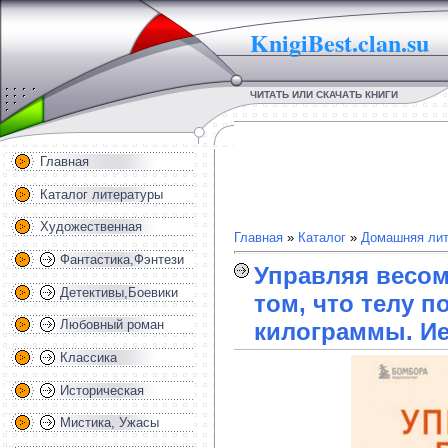
KnigiBest.clan.su
ЧИТАТЬ ИЛИ СКАЧАТЬ КНИГИ
Главная
Каталог литературы
Художественная
Главная
»
Каталог
»
Домашняя лит
Фантастика,Фэнтези
Управляя весом:
Детективы,Боевики
том, что телу 
Любовный роман
килограммы. И
Классика
Историческая
Мистика, Ужасы