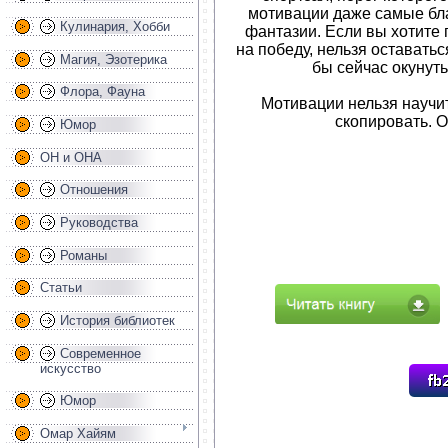
мотивации даже самые бла
Кулинария, Хобби
фантазии. Если вы хотите
на победу, нельзя оставать
Магия, Эзотерика
бы сейчас окунуть
Флора, Фауна
Мотивации нельзя научи
скопировать. О
Юмор
ОН и ОНА
Отношения
Руководства
Романы
Статьи
История библиотек
Современное
искусство
Юмор
Омар Хайям