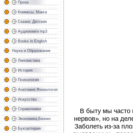
Проза
Комиксы, Манга
Сказки, Детские
Аудиокниги mp3
Books in English
Наука и Образование
Лингвистика
История
Психология
Анатомия,Физиология
Искусство
Справочники
В быту мы часто
нервов», но на дел
Экономика,Бизнес
Заболеть из-за пло
Бухгалтерия