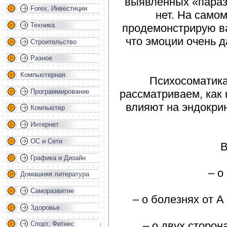
выявленных «парази
Forex, Инвестиции
нет. На самом
Техника
продемонстрирую ва
что эмоции очень 
Строительство
Разное
Компьютерная
Психосоматика 
рассматриваем, как 
Программирование
влияют на эндокрин
Компьютер
Интернет
ОС и Сети
В
Графика и Дизайн
– о
Домашняя литература
Саморазвитие
– о болезнях от 
Здоровье
– о двух сторон
Спорт, Фитнес