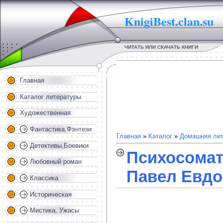
KnigiBest.clan.su
ЧИТАТЬ ИЛИ СКАЧАТЬ КНИГИ
Главная
Каталог литературы
Художественная
Фантастика,Фэнтези
Главная
»
Каталог
»
Домашняя лит
Детективы,Боевики
Психосомат
Любовный роман
Павел Евдо
Классика
Историческая
Мистика, Ужасы