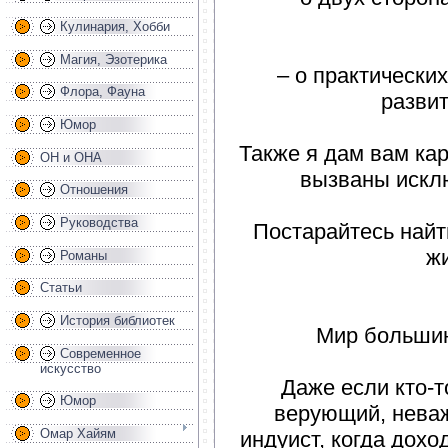
Кулинария, Хобби
Магия, Эзотерика
– о практически
Флора, Фауна
разви
Юмор
Также я дам вам кар
ОН и ОНА
вызваны искл
Отношения
Руководства
Постарайтесь найт
ж
Романы
Статьи
История библиотек
Мир большин
Современное
искусство
Даже если кто-т
Юмор
верующий, неваж
Омар Хайям
индуист, когда дохо