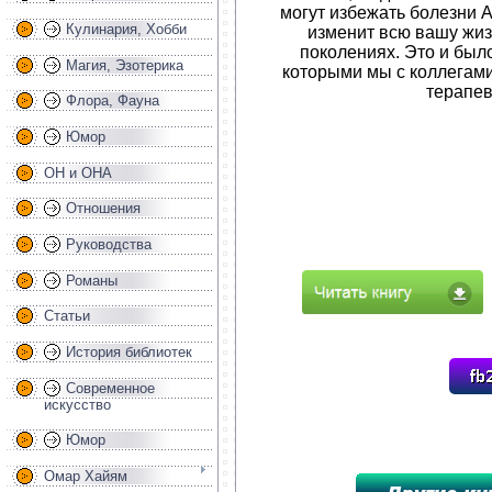
могут избежать болезни 
Кулинария, Хобби
изменит всю вашу жиз
поколениях. Это и был
Магия, Эзотерика
которыми мы с коллегами
терапев
Флора, Фауна
Юмор
ОН и ОНА
Отношения
Руководства
Романы
Статьи
История библиотек
Современное
искусство
Юмор
Омар Хайям