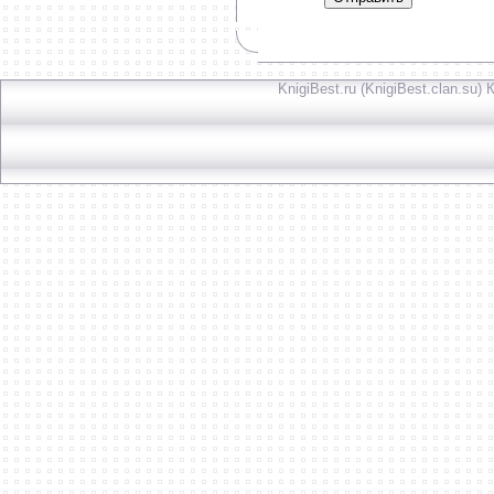
KnigiBest.ru (KnigiBest.clan.su)