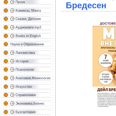
Проза
Бредесен
Комиксы, Манга
Сказки, Детские
Аудиокниги mp3
Books in English
Наука и Образование
Лингвистика
История
Психология
Анатомия,Физиология
Искусство
Справочники
Экономика,Бизнес
Бухгалтерия