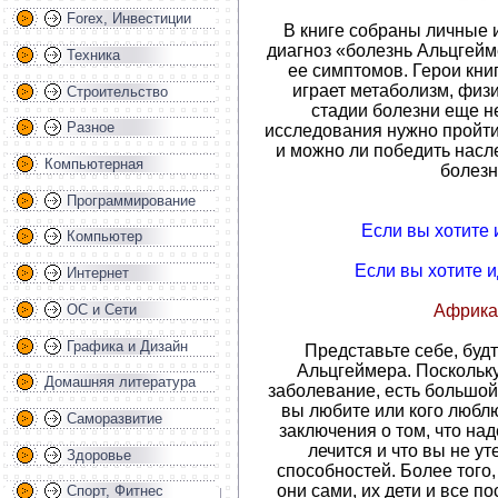
Forex, Инвестиции
В книге собраны личные 
диагноз «болезнь Альцгейм
Техника
ее симптомов. Герои книг
играет метаболизм, физи
Строительство
стадии болезни еще н
Разное
исследования нужно пройти 
и можно ли победить нас
Компьютерная
болезн
Программирование
Если вы хотите 
Компьютер
Если вы хотите и
Интернет
Африка
ОС и Сети
Графика и Дизайн
Представьте себе, будт
Альцгеймера. Поскольк
Домашняя литература
заболевание, есть большой ш
вы любите или кого люблю
Саморазвитие
заключения о том, что наде
лечится и что вы не у
Здоровье
способностей. Более того,
они сами, их дети и все 
Спорт, Фитнес