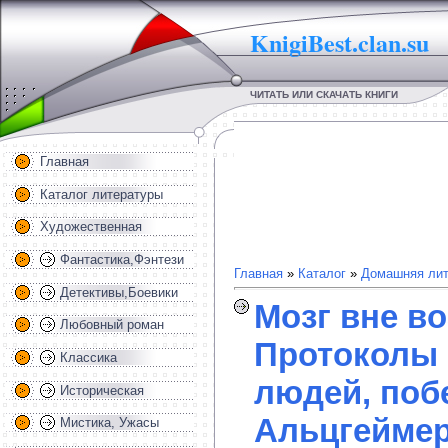
KnigiBest.clan.su
ЧИТАТЬ ИЛИ СКАЧАТЬ КНИГИ
Главная
Каталог литературы
Художественная
Фантастика,Фэнтези
Главная
»
Каталог
»
Домашняя лит
Детективы,Боевики
Мозг вне во
Любовный роман
Протоколы 
Классика
людей, по
Историческая
Альцгеймер
Мистика, Ужасы