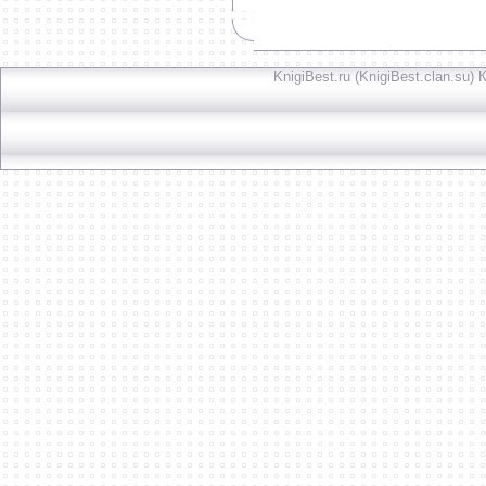
KnigiBest.ru (KnigiBest.clan.su)