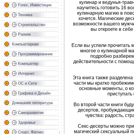
кулинар и ведунья-травн
Forex, Инвестиции
научитесь готовить 16 в
кулинарную магию в повс
Техника
хочется. Магические дес
возможности вашего мужчи
Строительство
вы откроете в себ
Разное
Компьютерная
Если вы успели прочитать 
многое о кулинарной ма
Программирование
подробно разберем
действительности с помощь
Компьютер
Интернет
Эта книга также разделена 
части мы кратко пробежим
ОС и Сети
основные моменты, о к
Графика и Дизайн
приступать 
Домашняя литература
Во второй части книги бу
десертов, пробуждающие
Саморазвитие
чувства: радость, стр
Здоровье
Секс-десерты можно прим
магический сексуальный 
Спорт, Фитнес