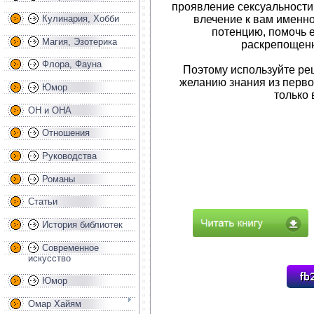
проявление сексуальности
влечение к вам именн
Кулинария, Хобби
потенцию, помочь 
Магия, Эзотерика
раскрепощенн
Флора, Фауна
Поэтому используйте ре
желанию знания из перво
Юмор
только 
ОН и ОНА
Отношения
Руководства
Романы
Статьи
История библиотек
Современное
искусство
Юмор
Омар Хайям