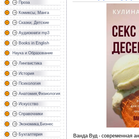
Проза
Комиксы, Манга
Сказки, Детские
Аудиокниги mp3
Books in English
Наука и Образование
Лингвистика
История
Психология
Анатомия,Физиология
Искусство
Справочники
Экономика,Бизнес
Бухгалтерия
Ванда Вуд - современная а