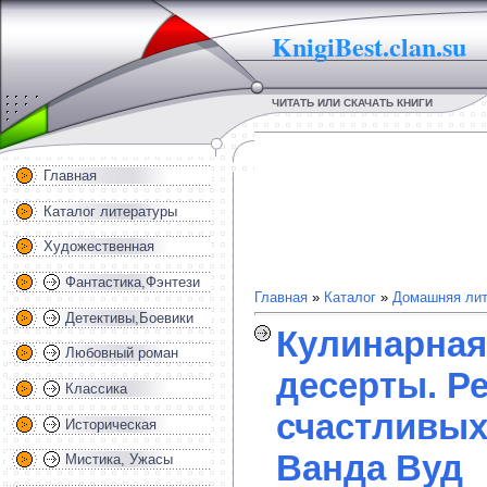
KnigiBest.clan.su
ЧИТАТЬ ИЛИ СКАЧАТЬ КНИГИ
Главная
Каталог литературы
Художественная
Фантастика,Фэнтези
Главная
»
Каталог
»
Домашняя лит
Детективы,Боевики
Кулинарная 
Любовный роман
десерты. Р
Классика
счастливых
Историческая
Ванда Вуд
Мистика, Ужасы