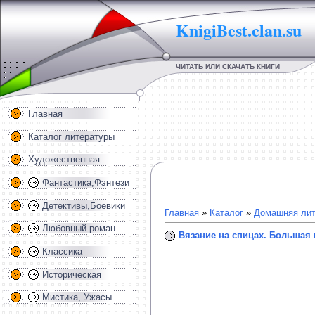
KnigiBest.clan.su
ЧИТАТЬ ИЛИ СКАЧАТЬ КНИГИ
Главная
Каталог литературы
Художественная
Фантастика,Фэнтези
Детективы,Боевики
Главная
»
Каталог
»
Домашняя лит
Любовный роман
Вязание на спицах. Большая
Классика
Историческая
Мистика, Ужасы