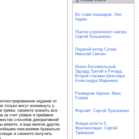
Во главе кошмаров. Лия
Арден
Поиски утраченного завтра.
Сергей Лукьяненко
Ледяной ветер Суоми.
Николай Свечин
Иоанн Безземельный,
Эдуард Третий и Ричард
Второй глазами Шекспира.
Александра Маринина
Разведчик барона. Макс
Глебов
 иллюстрированное издание от
е только могут возникнуть у
 и пряжи, сможете освоить все
Форсайт. Сергей Лукьяненко
 за счет убавок и прибавок
ожество способов декоративной
Жажда власти 5.
ы вяжете, и еще многое другое.
Фрагментация. Сергей
робными описаниями буквально
Тармашев
 спицах и сможете получить
ы.