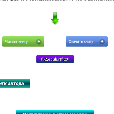
****************