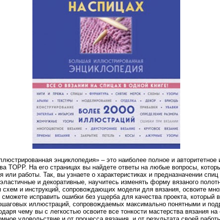
ллюстрированная энциклопедия» – это наиболее полное и авторитетное
ва TOPP. На его страницах вы найдете ответы на любые вопросы, которы
 или работы. Так, вы узнаете о характеристиках и предназначении спиц
эластичные и декоративные, научитесь изменять форму вязаного полотна
я схем и инструкций, сопровождающих модели для вязания, освоите мн
 сможете исправить ошибки без ущерба для качества проекта, который в
пошаговых иллюстраций, сопровождаемых максимально понятными и под
одаря чему вы с легкостью освоите все тонкости мастерства вязания на
омное удовольствие и от процесса вязания, и от результата своей работ