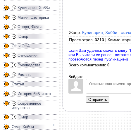
Кулинария, Хобби
Магия, Эзотерика
Флора, Фауна
Жанр:
Кулинария, Хобби
|
скача
Юмор
Просмотров
:
3213
|
Комментар
ОН и ОНА
Если Вам удалось скачать книгу 
или Вы читали ее ранее - оставте
Отношения
проверяются перед публикацией)
Всего комментариев
:
0
Руководства
Романы
Войдите:
Статьи
История библиотек
Отправить
Современное
искусство
Юмор
Омар Хайям