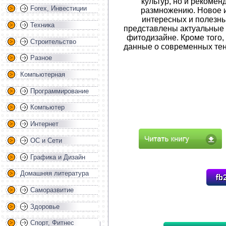
культур, но и рекоме
Forex, Инвестиции
размножению. Новое 
интересных и полезны
Техника
представлены актуальные
фитодизайне. Кроме того,
Строительство
данные о современных тен
Разное
Компьютерная
Программирование
Компьютер
Интернет
ОС и Сети
Графика и Дизайн
Домашняя литература
Саморазвитие
Здоровье
Спорт, Фитнес