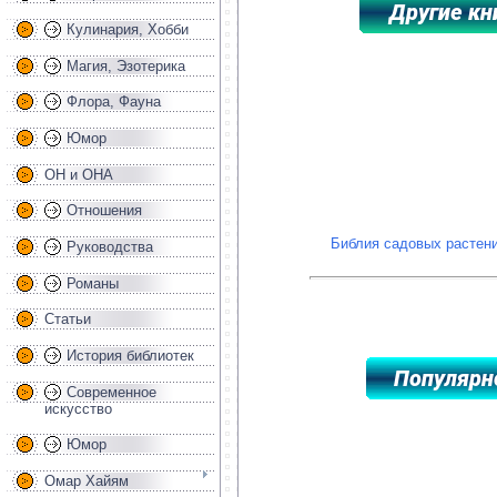
Кулинария, Хобби
Магия, Эзотерика
*****************************************
Флора, Фауна
Юмор
ОН и ОНА
Отношения
Библия садовых растени
Руководства
Романы
Статьи
История библиотек
Современное
искусство
Юмор
Омар Хайям