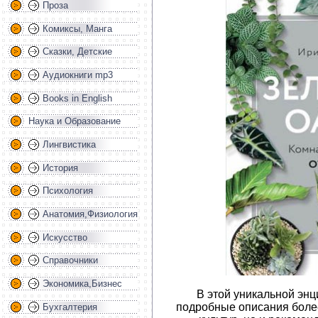
Проза
Комиксы, Манга
Сказки, Детские
Аудиокниги mp3
Books in English
Наука и Образование
Лингвистика
История
Психология
Анатомия,Физиология
Искусство
Справочники
Экономика,Бизнес
В этой уникальной энц
подробные описания боле
Бухгалтерия