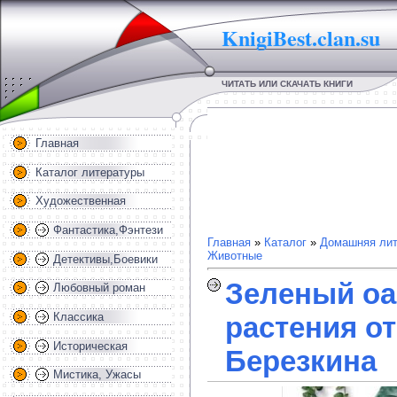
KnigiBest.clan.su
ЧИТАТЬ ИЛИ СКАЧАТЬ КНИГИ
Главная
Каталог литературы
Художественная
Фантастика,Фэнтези
Главная
»
Каталог
»
Домашняя лит
Животные
Детективы,Боевики
Зеленый оа
Любовный роман
Классика
растения от
Историческая
Березкина
Мистика, Ужасы