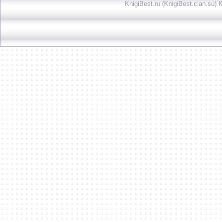
KnigiBest.ru (KnigiBest.clan.su)