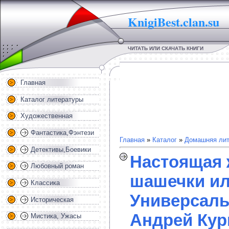
KnigiBest.clan.su
ЧИТАТЬ ИЛИ СКАЧАТЬ КНИГИ
Главная
Каталог литературы
Художественная
Фантастика,Фэнтези
Главная
»
Каталог
»
Домашняя лит
Детективы,Боевики
Настоящая 
Любовный роман
шашечки ил
Классика
Универсаль
Историческая
Андрей Кур
Мистика, Ужасы