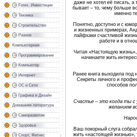
даже не хотел её писать, а 
Forex, Инвестиции
бывает – то, чему больше в
именно те
Техника
Понятно, доступно и с юмо
Строительство
и жизненных примерах, Ан
лайфхаки счастливой жизни
Разное
работе и в отнош
Компьютерная
Читая «Настоящую жизнь», 
Программирование
начинаете жить интере
Компьютер
Ранее книга выходила под 
Интернет
Секреты личного и профе
способов полу
ОС и Сети
Графика и Дизайн
Счастье – это когда ты с
Домашняя литература
желанием в
Саморазвитие
Наро
Здоровье
Ваш покорный слуга собралс
жить «настоящей жизнью», 
Спорт, Фитнес