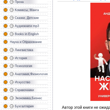
Проза
Комиксы, Манга
Сказки, Детские
Аудиокниги mp3
Books in English
Наука и Образование
Лингвистика
История
Психология
Анатомия,Физиология
Искусство
Справочники
Экономика,Бизнес
Бухгалтерия
Автор этой книги не ожида