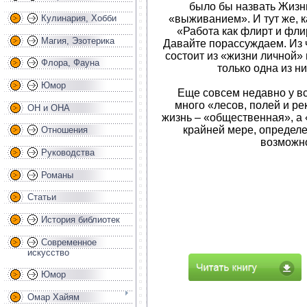
было бы назвать Жизн
«выживанием». И тут же, к
Кулинария, Хобби
«Работа как флирт и флир
Магия, Эзотерика
Давайте порассуждаем. Из 
состоит из «жизни личной»
Флора, Фауна
только одна из ни
Юмор
Еще совсем недавно у вс
много «лесов, полей и ре
ОН и ОНА
жизнь – «общественная», а 
крайней мере, определе
Отношения
возможно
Руководства
Романы
Статьи
История библиотек
Современное
искусство
Юмор
Омар Хайям