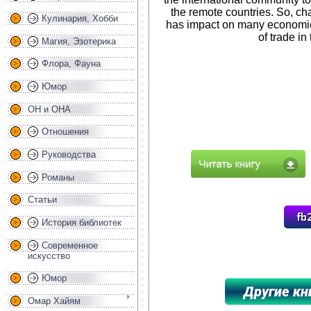
the remote countries. So, ch
Кулинария, Хобби
has impact on many economies,
of trade in
Магия, Эзотерика
Флора, Фауна
Юмор
ОН и ОНА
Отношения
Руководства
Романы
Статьи
История библиотек
Современное
искусство
Юмор
Омар Хайям