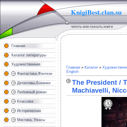
KnigiBest.clan.su
ЧИТАТЬ ИЛИ СКАЧАТЬ КНИГИ
Главная
Каталог литературы
Художественная
Главная
»
Каталог
»
Художественн
English
Фантастика,Фэнтези
The President / 
Детективы,Боевики
Machiavelli, Nicc
Любовный роман
Классика
Историческая
Мистика, Ужасы