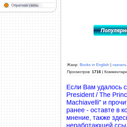
Обратная связь
*****************************************
Жанр:
Books in English
|
скачать
Просмотров
:
1716
|
Комментар
Если Вам удалось с
President / The Prin
Machiavelli" и проч
ранее - оставте в 
мнение, также зде
неработающей ссыл