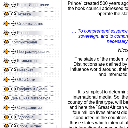
Prince" created 500 years ago.
Forex, Инвестиции
the book council addressed to 
operate the sta
Техника
Строительство
… To comprehend essence of
Разное
sovereign, and to compre
necessary 
Компьютерная
Nicc
Программирование
The states of the modern w
Компьютер
Distinctions are defined by
influence world around, their
Интернет
and informatio
ОС и Сети
Графика и Дизайн
It is simplest to determi
international media. So, th
Домашняя литература
country of the first type, will
and here the "Great African
Саморазвитие
four million lives almost did
Здоровье
conducted in the countries of
those states which internal a
Спорт, Фитнес
the international community to 