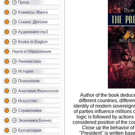
Проза
Комиксы, Манга
Сказки, Детские
Аудиокниги mp3
Books in English
Наука и Образование
Лингвистика
История
Психология
Анатомия,Физиология
Author of the book deduce
different countries, differ
Искусство
identity of modern sovereigns
Справочники
of parties influence millions 
logic is followed by actions 
Экономика,Бизнес
considered position of the co
Close up the behavior of 
Бухгалтерия
"President" is written bas