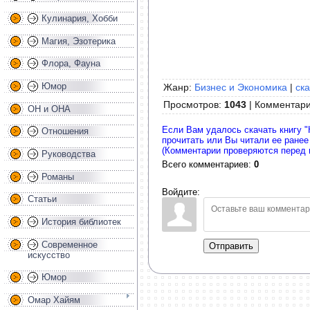
Кулинария, Хобби
Магия, Эзотерика
Флора, Фауна
Юмор
Жанр:
Бизнес и Экономика
|
ска
Просмотров
:
1043
|
Комментар
ОН и ОНА
Если Вам удалось скачать книгу "
Отношения
прочитать или Вы читали ее ранее
(Комментарии проверяются перед 
Руководства
Всего комментариев
:
0
Романы
Войдите:
Статьи
История библиотек
Современное
Отправить
искусство
Юмор
Омар Хайям