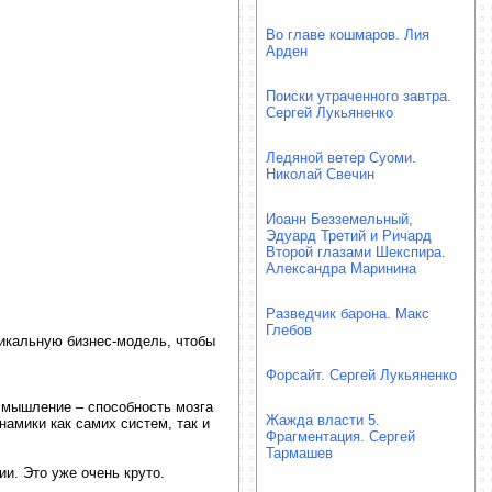
Во главе кошмаров. Лия
Арден
Поиски утраченного завтра.
Сергей Лукьяненко
Ледяной ветер Суоми.
Николай Свечин
Иоанн Безземельный,
Эдуард Третий и Ричард
Второй глазами Шекспира.
Александра Маринина
Разведчик барона. Макс
Глебов
никальную бизнес-модель, чтобы
Форсайт. Сергей Лукьяненко
 мышление – способность мозга
Жажда власти 5.
амики как самих систем, так и
Фрагментация. Сергей
Тармашев
и. Это уже очень круто.