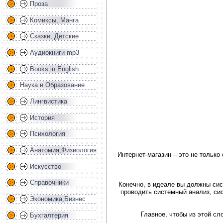
Проза
Комиксы, Манга
Сказки, Детские
Аудиокниги mp3
Books in English
Наука и Образование
Лингвистика
История
Психология
Анатомия,Физиология
Интернет-магазин – это не только
Искусство
Справочники
Конечно, в идеале вы должны сис
проводить системный анализ, сис
Экономика,Бизнес
Главное, чтобы из этой сл
Бухгалтерия