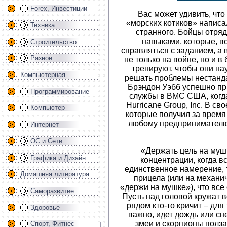
Forex, Инвестиции
Вас может удивить, чт
«морских котиков» написал
Техника
странного. Бойцы отря
навыками, которые, в
Строительство
справляться с заданием, а
Разное
не только на войне, но и 
тренируют, чтобы они на
Компьютерная
решать проблемы нестанда
Брэндон Уэбб успешно пр
Программирование
службы в ВМС США, когд
Hurricane Group, Inc. В св
Компьютер
которые получил за время
любому предпринимателю 
Интернет
ОС и Сети
«Держать цель на муш
Графика и Дизайн
концентрации, когда в
единственное намерение, 
Домашняя литература
прицела (или на механи
«держи на мушке»), что все 
Саморазвитие
Пусть над головой кружат в
рядом кто-то кричит – для 
Здоровье
важно, идет дождь или сне
змеи и скорпионы ползаю
Спорт, Фитнес