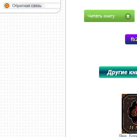
Обратная связь
*****************************************
Яма. Бор