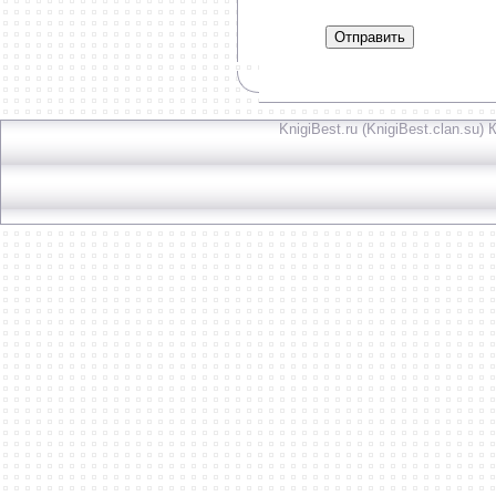
Отправить
KnigiBest.ru (KnigiBest.clan.su)