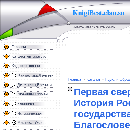
KnigiBest.clan.su
ЧИТАТЬ ИЛИ СКАЧАТЬ КНИГИ
Главная
Каталог литературы
Художественная
Фантастика,Фэнтези
Главная
»
Каталог
»
Наука и Обра
Детективы,Боевики
Первая све
Любовный роман
История Ро
Классика
государств
Историческая
Благослове
Мистика, Ужасы