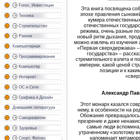
Forex, Инвестиции
Эта книга посвящена со
эпохе правления сынове
Техника
кумира отечественных
отечественных государс
Строительство
режима, очень разные по
Разное
новый ритм дыхания, про
можно извлечь из изучения
Компьютерная
«Первая сверхдержава» –
государства» – расска
Программирование
стремительного взлета и 
империи, какой ценой ст
Компьютер
позиции и к каки
«свер
Интернет
ОС и Сети
Александр Пав
Графика и Дизайн
Этот монарх казался сов
Домашняя литература
нему, в особенности на ро
Обожание превращалось 
Саморазвитие
презрение и даже ненавис
самые люди вспоминал
Здоровье
утраченному «золотому ве
напоминает метаморф
Спорт, Фитнес