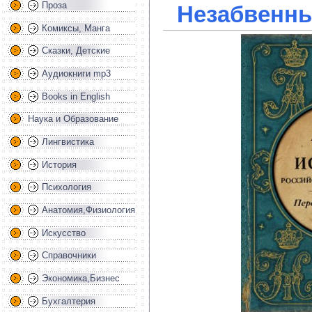
Проза
Незабвенны
Комиксы, Манга
Сказки, Детские
Аудиокниги mp3
Books in English
Наука и Образование
Лингвистика
История
Психология
Анатомия,Физиология
Искусство
Справочники
Экономика,Бизнес
Бухгалтерия