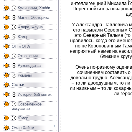
интеллигенцией Михаила Г
Кулинария, Хобби
Перестройки к разочаров
дв
Магия, Эзотерика
У Александра Павловича м
Флора, Фауна
его называли Северным С
это Северный Тальма (то
Юмор
нравилось, когда его имен
но не Коронованным Гамл
ОН и ОНА
неприятный намек на насил
Отношения
ближнем кругу
Руководства
Очень по-разному оценива
сочинениям составить о
Романы
довольно трудно. Александ
– то ли двоедушным, то ли
Статьи
ли наивным – то ли коварным
ли герое
История библиотек
Современное
искусство
Юмор
Омар Хайям