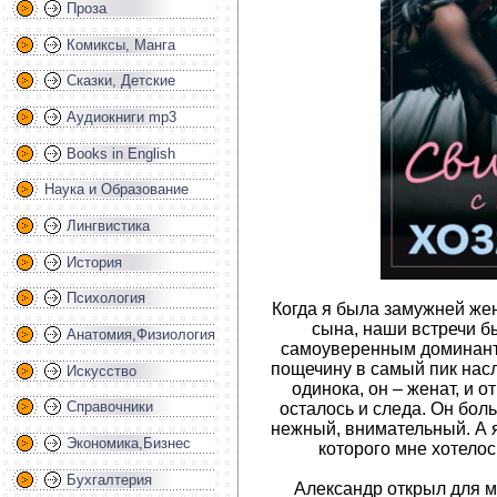
Проза
Комиксы, Манга
Сказки, Детские
Аудиокниги mp3
Books in English
Наука и Образование
Лингвистика
История
Психология
Когда я была замужней же
сына, наши встречи б
Анатомия,Физиология
самоуверенным доминанто
пощечину в самый пик нас
Искусство
одинока, он – женат, и о
Справочники
осталось и следа. Он боль
нежный, внимательный. А я
Экономика,Бизнес
которого мне хотело
Бухгалтерия
Александр открыл для м