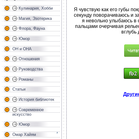
Кулинария, Хобби
Я чувствую как его губы п
секунду поворачиваюсь и за
Магия, Эзотерика
я невольно улыбаюсь в о
пальцами очерчивая рельеф,
Флора, Фауна
вглубь
Юмор
ОН и ОНА
Отношения
Руководства
Романы
Статьи
Другие
История библиотек
Современное
искусство
Юмор
Омар Хайям