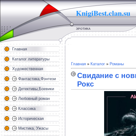
KnigiBest.clan.su
ЭРОТИКА
Главная
Каталог литературы
Главная
»
Каталог
»
Романы
Художественная
Свидание с нов
Фантастика,Фэнтези
Рокс
Детективы,Боевики
Любовный роман
Классика
Историческая
Мистика, Ужасы