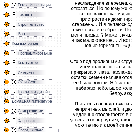
наслаждения вперемешку с
Forex, Инвестиции
отказаться. Но почему же к
так же важно, как и ды
Техника
пристрастии к доминир
стержень… И я пытаюсь сд
Строительство
ему снова его обрести. Но
Разное
меня предаст? Может лучше
и так мало ответов… И вст
Компьютерная
новые горизонты БДС
Программирование
Стою под проливными стру
Компьютер
моей головы остатки ш
прикрываю глаза, наслажда
Интернет
остатки семени изливаются 
ОС и Сети
ее было внутри. Я быстрен
набираю небольшое коли
Графика и Дизайн
бедру, ак
Домашняя литература
Пытаюсь сосредоточиться 
неприятных мыслей, и да
Саморазвитие
медленно отодвигается в с
успеваю повернуться, как 
Здоровье
мою талию и к моей спин
Спорт, Фитнес