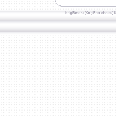
KnigiBest.ru (KnigiBest.clan.su)