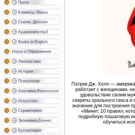
Проза
Комиксы, Манга
Сказки, Детские
Аудиокниги mp3
Books in English
Наука и Образование
Лингвистика
История
Психология
Патрик Дж. Холл — америка
работает с женщинами, н
Анатомия,Физиология
удовольствие своим муж
секреты орального секса и 
Искусство
значение для построения п
Справочники
«Минет: 10 правил, кот
подробную пошаговую и
Экономика,Бизнес
обучиться иск
Бухгалтерия