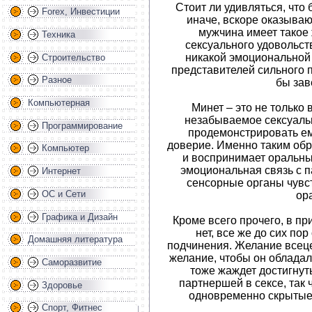
Стоит ли удивляться, что
Forex, Инвестиции
иначе, вскоре оказываю
мужчина имеет такое
Техника
сексуального удовольств
никакой эмоциональной 
Строительство
представителей сильного п
Разное
бы зав
Компьютерная
Минет – это не только
незабываемое сексуаль
Программирование
продемонстрировать ем
доверие. Именно таким об
Компьютер
и воспринимает оральный
эмоциональная связь с п
Интернет
сенсорные органы чувс
ОС и Сети
ор
Графика и Дизайн
Кроме всего прочего, в пр
нет, все же до сих по
Домашняя литература
подчинения. Желание всец
желание, чтобы он обладал
Саморазвитие
тоже жаждет достигнут
партнершей в сексе, так
Здоровье
одновременно скрытые
Спорт, Фитнес