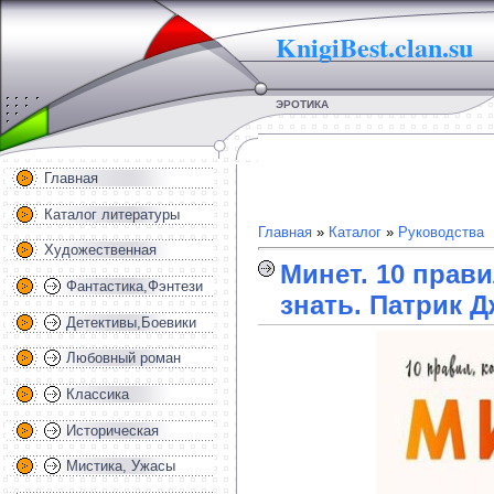
KnigiBest.clan.su
ЭРОТИКА
Главная
Каталог литературы
Главная
»
Каталог
»
Руководства
Художественная
Минет. 10 прав
Фантастика,Фэнтези
знать. Патрик Д
Детективы,Боевики
Любовный роман
Классика
Историческая
Мистика, Ужасы