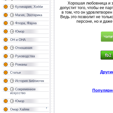
Хорошая любовница и 
Кулинария, Хобби
допустит того, чтобы ее пар
в том, что он удовлетворен
Магия, Эзотерика
Ведь это позволит не тольк
персоне, но и даже
Флора, Фауна
Юмор
ОН и ОНА
Отношения
Руководства
Романы
Другие
Статьи
История библиотек
Современное
Популярно
искусство
Юмор
Омар Хайям