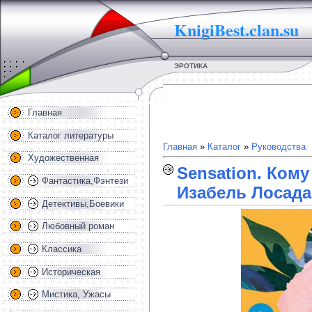
KnigiBest.clan.su
ЭРОТИКА
Главная
Каталог литературы
Главная
»
Каталог
»
Руководства
Художественная
Sensation. Кому
Фантастика,Фэнтези
Изабель Лосада
Детективы,Боевики
Любовный роман
Классика
Историческая
Мистика, Ужасы