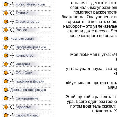
оргазма – десять из ко
Forex, Инвестиции
специальных упражнени
помогают раскрепости
Техника
блаженства. Она уверена: 
горизонты и познать себя,
Строительство
наоборот – это увлекательн
Разное
степени даже весело. Sen
после которого не остан
Компьютерная
Программирование
Моя любимая шутка: «Ч
Компьютер
Интернет
Тут наступает пауза, в ко
ОС и Сети
к
Графика и Дизайн
«Мужчина не против потра
мяча
Домашняя литература
Этой шуткой я развлекаю 
Саморазвитие
ура. Всего один раз гроб
потом водитель сказал:
Здоровье
подколоть. Х
Спорт, Фитнес