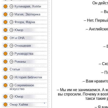
Он дейст
Кулинария, Хобби
– В
Магия, Эзотерика
– Нет. Первы
Флора, Фауна
– Английски
Юмор
ОН и ОНА
Отношения
– 
Руководства
Романы
– Ск
Статьи
– П
История библиотек
– Вам нравит
Современное
искусство
– Мы им не занимаемся. А к
вы спросили. Почему я во
Юмор
такси такие 
Омар Хайям
– Я вам