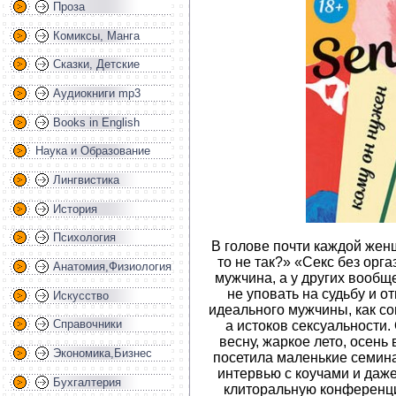
Проза
Комиксы, Манга
Сказки, Детские
Аудиокниги mp3
Books in English
Наука и Образование
Лингвистика
История
Психология
В голове почти каждой жен
то не так?» «Секс без орга
Анатомия,Физиология
мужчина, а у других вообщ
не уповать на судьбу и о
Искусство
идеального мужчины, как с
Справочники
а истоков сексуальности.
весну, жаркое лето, осень
Экономика,Бизнес
посетила маленькие семин
интервью с коучами и да
Бухгалтерия
клиторальную конференци