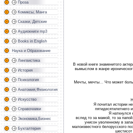
Проза
Комиксы, Манга
Сказки, Детские
Аудиокниги mp3
Books in English
Наука и Образование
Лингвистика
В новой книге знаменитого акте
вымыслом в жанре иронического
История
Психология
Мечты, мечты… Что может больше
Анатомия,Физиология
Искусство
Н
Я почитал истории не
пятидесятилетнего 
Справочники
Я наткнулся 
вслед то за мамой, то за папо
Экономика,Бизнес
унисон уволенному в запа
малоизвестного белорусского по
Бухгалтерия
шестисот 