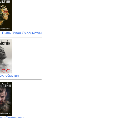
а. Быль. Иван Охлобыстин
 Охлобыстин
ван Охлобыстин