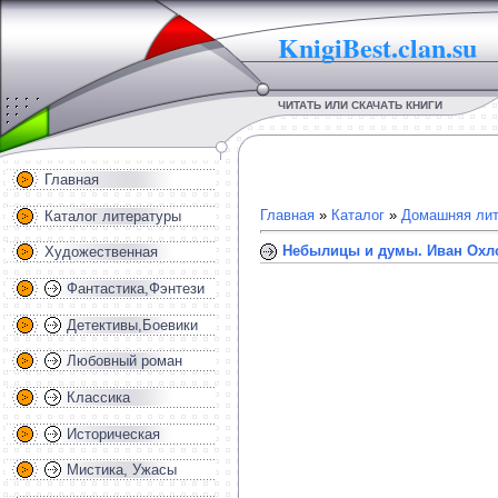
KnigiBest.clan.su
ЧИТАТЬ ИЛИ СКАЧАТЬ КНИГИ
Главная
Главная
»
Каталог
»
Домашняя лит
Каталог литературы
Небылицы и думы. Иван Охл
Художественная
Фантастика,Фэнтези
Детективы,Боевики
Любовный роман
Классика
Историческая
Мистика, Ужасы