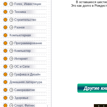
В оставшихся шестис
Forex, Инвестиции
Это как долго в Рождес
Техника
Строительство
Разное
Компьютерная
Программирование
Компьютер
Интернет
ОС и Сети
Графика и Дизайн
Домашняя литература
Саморазвитие
Здоровье
*****************************************
Спорт, Фитнес