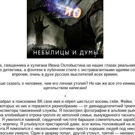
ра, священника и хулигана Ивана Охлобыстина на наших глазах реальна
 детектива, а фэнтези в лубочном стиле с экстравагантными идеями со
впрочем, очень в духе русских мыслителей всех времен.
 сказать о человеке, чем его личная утопия? Но как же все это кинем
щегольством написано!
*
абрал в поисковике ВК свое имя и обрел шестьсот восемь себя. Фейки.
которых из них и поразился разнообразию — от двенадцатилетней троеч
инспектора таможенной службы. Я посмотрел фотографии в альбоме рыб
на злобнейшего отрока-тролля из неполной семьи, вынужденного таскать
й. Я умилился наивной, сердечной чистоте барышни сомнительных зарабо
с морпеху. Я улыбнулся престарелой даме, всю жизнь положившей на и
эта.Я помолился с несколькими сотнями просто хороших людей под ник
восьми умерли. Один в аварию попал, другой утонул, третий — неизвест