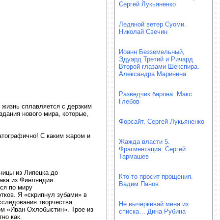
Сергей Лукьяненко
Ледяной ветер Суоми.
Николай Свечин
Иоанн Безземельный,
Эдуард Третий и Ричард
Второй глазами Шекспира.
Александра Маринина
Разведчик барона. Макс
Глебов
я жизнь сплавляется с дерзким
здания нового мира, которые,
Форсайт. Сергей Лукьяненко
атографично! С каким жаром и
Жажда власти 5.
Фрагментация. Сергей
Тармашев
ницы из Липецка до
Кто-то просит прощения.
ака из Финляндии.
Вадим Панов
ся по миру
тков. Я «скрипнул зубами» в
сследования творчества
Не вычеркивай меня из
ом «Иван Охлобыстин». Трое из
списка… Дина Рубина
но как.