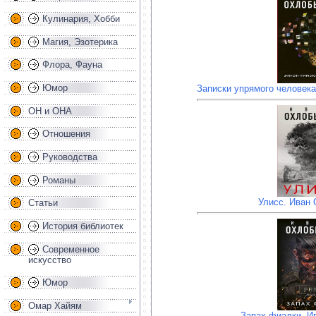
Кулинария, Хобби
Магия, Эзотерика
Флора, Фауна
Юмор
Записки упрямого человек
ОН и ОНА
Отношения
Руководства
Романы
Улисс. Иван
Статьи
История библиотек
Современное
искусство
Юмор
Омар Хайям
Запах фиалки. И