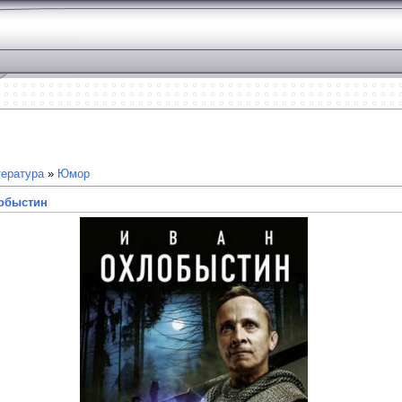
ература
»
Юмор
обыстин