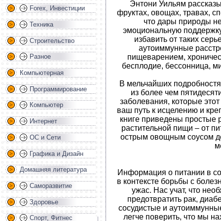
Энтони Уильям рассказы
Forex, Инвестиции
фруктах, овощах, травах, сп
что дары природы не
Техника
эмоциональную поддержку 
избавить от таких серь
Строительство
аутоиммунные расстро
пищеварением, хроничес
Разное
бесплодие, бессонница, ми
Компьютерная
В мельчайших подробностя
Программирование
из более чем пятидесят
заболевания, которые этот 
Компьютер
ваш путь к исцелению и кре
книге приведены простые 
Интернет
растительной пищи – от пи
острым овощным соусом до
ОС и Сети
м
Графика и Дизайн
Домашняя литература
Информация о питании в с
в контексте борьбы с болез
Саморазвитие
ужас. Нас учат, что нео
предотвратить рак, диабе
Здоровье
сосудистые и аутоиммунные
легче поверить, что мы н
Спорт, Фитнес