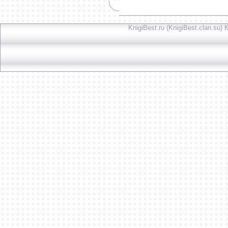
KnigiBest.ru (KnigiBest.clan.su)