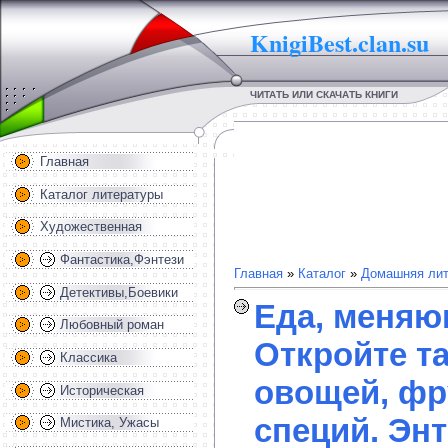
KnigiBest.clan.su
ЧИТАТЬ ИЛИ СКАЧАТЬ КНИГИ
Главная
Каталог литературы
Художественная
Фантастика,Фэнтези
Главная
»
Каталог
»
Домашняя лит
Детективы,Боевики
Еда, меняю
Любовный роман
Откройте т
Классика
овощей, фру
Историческая
специй. Эн
Мистика, Ужасы