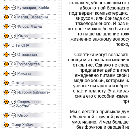
колпаком, уберегающим от 
абсолютной безопаснос
Кулинария, Хобби
подтвердит компьютерщик,
Магия, Эзотерика
вирусом, или бригада с
тяжелораненого. И раз н
Флора, Фауна
которые можно было бы втис
то наше мышление тоже
Юмор
жизненно важному вопросу
подхо
ОН и ОНА
Скептики могут возразить
Отношения
овощи мы слышали миллион
Руководства
открытие. Однако не спеши
предлагает действител
Романы
ежедневно питаем свой о
модное хобби, которым н
Статьи
ученые пытаются изобре
спасти планету. Эта жива
История библиотек
сила его способна измени
пр
Современное
искусство
Мы с детства привыкли дум
Юмор
обыденной, скучной рутин
умолчанию. И чем больше 
Омар Хайям
без фруктов и овощей н