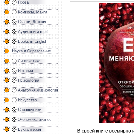
Проза
Комиксы, Манга
Сказки, Детские
Аудиокниги mp3
Books in English
Наука и Образование
Лингвистика
История
Психология
Анатомия,Физиология
Искусство
Справочники
Экономика,Бизнес
Бухгалтерия
В своей книге всемирно 