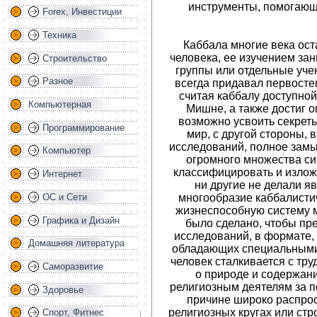
инструменты, помогающ
Forex, Инвестиции
Техника
Каббала многие века ост
человека, ее изучением з
Строительство
группы или отдельные уч
Разное
всегда придавал первосте
считая каббалу доступной
Компьютерная
Мишне, а также достиг о
возможно усвоить секрет
Программирование
мир, с другой стороны, 
исследований, полное замы
Компьютер
огромного множества си
классифицировать и изложи
Интернет
ни другие не делали я
многообразие каббалистич
ОС и Сети
жизнеспособную систему 
Графика и Дизайн
было сделано, чтобы пр
исследований, в формате,
Домашняя литература
обладающих специальными 
человек сталкивается с тр
Саморазвитие
о природе и содержан
религиозным деятелям за по
Здоровье
причине широко распрос
религиозных кругах или стро
Спорт, Фитнес