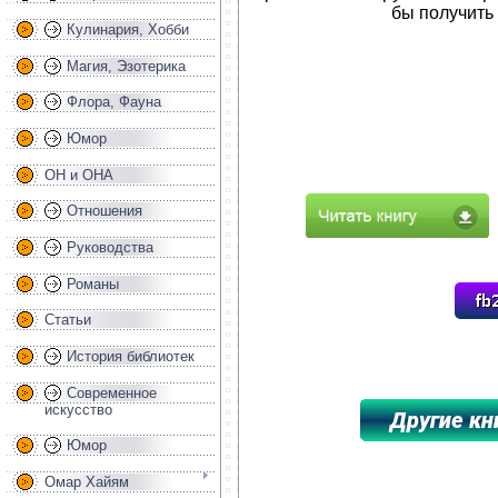
бы получить
Кулинария, Хобби
Магия, Эзотерика
Флора, Фауна
Юмор
ОН и ОНА
Отношения
Руководства
Романы
Статьи
История библиотек
Современное
искусство
Юмор
**********************************
Омар Хайям