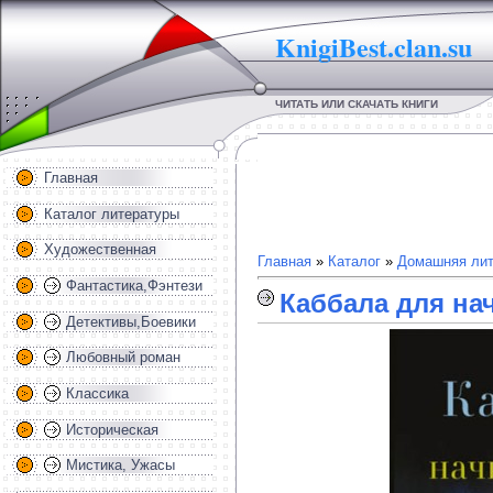
KnigiBest.clan.su
ЧИТАТЬ ИЛИ СКАЧАТЬ КНИГИ
Главная
Каталог литературы
Художественная
Главная
»
Каталог
»
Домашняя лит
Фантастика,Фэнтези
Каббала для на
Детективы,Боевики
Любовный роман
Классика
Историческая
Мистика, Ужасы