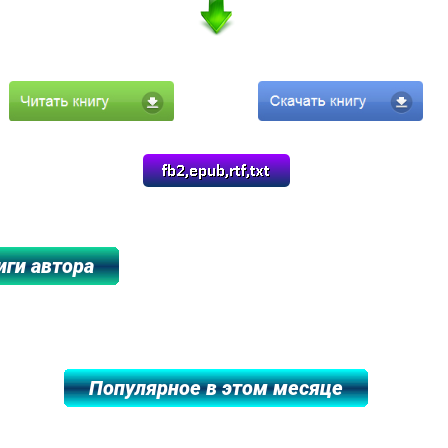
****************