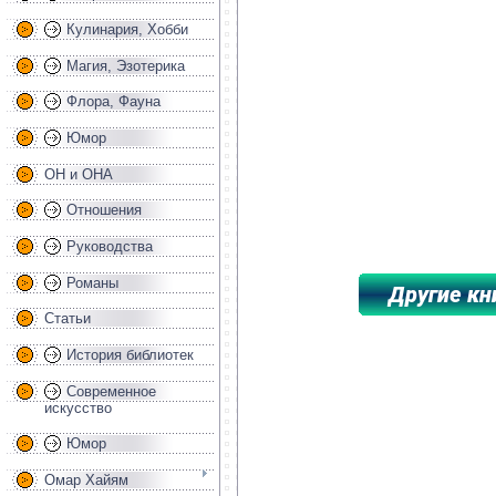
Кулинария, Хобби
Магия, Эзотерика
Флора, Фауна
Юмор
ОН и ОНА
Отношения
Руководства
Романы
Статьи
*****************************************
История библиотек
Современное
искусство
Юмор
Омар Хайям