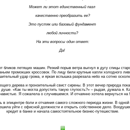
Может ли этот единственный пазл
качественно преобразить ее?
Это пустяк или базовый фундамент
любой личности?
На эти вопросы один ответ:
Да!
т бликов летящих машин. Резкий порыв ветра выгнул в дугу спицы стар
ньем промокших кроссовок. По лицу били крупные капли холодного лив
ительный удар грома, и яркая вспышка разрезала небо на сотню осколк
щего дерева и пронзительный свист сирены. В этот вечер природа пок
душе. «Как ты могла допустить такую глупость?» – рыдая, думала я. К
навистью. Я сожалела о случившемся. И отчаянно хотела вернуться на 
ь в эпицентре боли и отчаяния самого сложного периода жизни. В одной
ешила уйти с офисной должности и открыть собственное дело. Воодуше
кредит в банке и начала самостоятельное бизнес-путешествие.