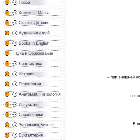
Проза
Комиксы, Манга
Сказки, Детские
Аудиокниги mp3
Books in English
Наука и Образование
Лингвистика
История
– при внешней у
Психология
Анатомия,Физиология
– неко
Искусство
Справочники
В о
Экономика,Бизнес
Бухгалтерия