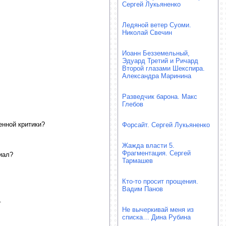
Сергей Лукьяненко
Ледяной ветер Суоми.
Николай Свечин
Иоанн Безземельный,
Эдуард Третий и Ричард
Второй глазами Шекспира.
Александра Маринина
Разведчик барона. Макс
Глебов
енной критики?
Форсайт. Сергей Лукьяненко
Жажда власти 5.
Фрагментация. Сергей
иал?
Тармашев
Кто-то просит прощения.
Вадим Панов
в.
Не вычеркивай меня из
списка… Дина Рубина