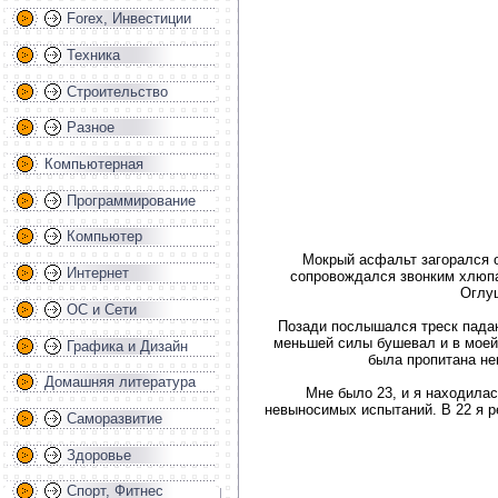
Forex, Инвестиции
Техника
Строительство
Разное
Компьютерная
Программирование
Компьютер
Мокрый асфальт загорался о
Интернет
сопровождался звонким хлюпа
Оглуш
ОС и Сети
Позади послышался треск падаю
меньшей силы бушевал и в моей 
Графика и Дизайн
была пропитана не
Домашняя литература
Мне было 23, и я находилас
невыносимых испытаний. В 22 я р
Саморазвитие
Здоровье
Спорт, Фитнес