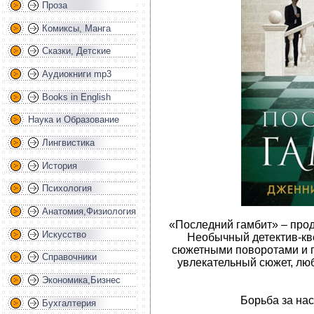
Проза
Комиксы, Манга
Сказки, Детские
Аудиокниги mp3
Books in English
Наука и Образование
Лингвистика
История
Психология
Анатомия,Физиология
«Последний гамбит» – про
Искусство
Необычный детектив-кв
сюжетными поворотами и г
Справочники
увлекательный сюжет, лю
Экономика,Бизнес
Борьба за на
Бухгалтерия