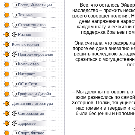
Все, что осталось Эйвер
Forex, Инвестиции
наследство – прожить неск
Техника
своего совершеннолетия. Но
днем напряжение нараст
Строительство
каждом шагу, и ее жизни 
поддержка братьев пом
Разное
Она считала, что раскрыла
Компьютерная
пороге ее дома внезапно н
решить последнюю загадку
Программирование
сразиться с могущественн
Компьютер
пос
Интернет
ОС и Сети
– Мы должны поговорить о
Графика и Дизайн
эхом разнеслись по самой
Хоторнов. Полки, тянущиеся
Домашняя литература
нас томами в твердых и к
были бесценны и напомина
Саморазвитие
Здоровье
Спорт, Фитнес