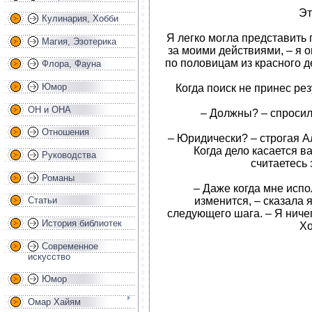
Эт
Кулинария, Хобби
Я легко могла представить
Магия, Эзотерика
за моими действиями, – я о
по половицам из красного д
Флора, Фауна
Юмор
Когда поиск не принес рез
ОН и ОНА
– Должны? – спросил
Отношения
– Юридически? – строгая А
Когда дело касается в
Руководства
считаетесь
Романы
– Даже когда мне испо
изменится, – сказала 
Статьи
следующего шага. – Я ничег
История библиотек
Хо
Современное
искусство
Юмор
Омар Хайям