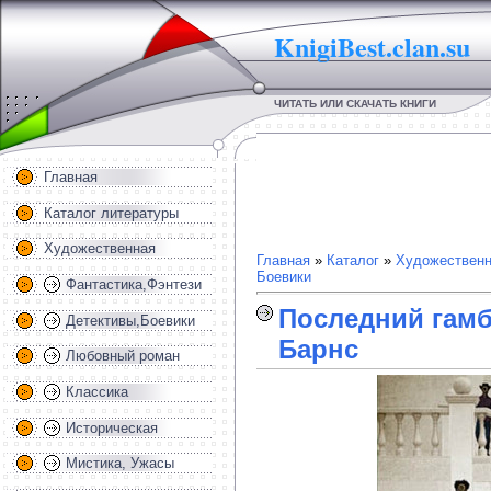
KnigiBest.clan.su
ЧИТАТЬ ИЛИ СКАЧАТЬ КНИГИ
Главная
Каталог литературы
Художественная
Главная
»
Каталог
»
Художественн
Боевики
Фантастика,Фэнтези
Последний гам
Детективы,Боевики
Барнс
Любовный роман
Классика
Историческая
Мистика, Ужасы