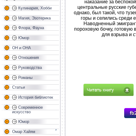
наказание за беспоко
центральные русские губ
Кулинария, Хобби
однако, был такой, что ту
горы и селились среди 
Магия, Эзотерика
Наводненный эмигрант
Флора, Фауна
пороховую бочку, готовую 
для взрыва и 
Юмор
ОН и ОНА
Отношения
Руководства
Романы
Статьи
История библиотек
Современное
искусство
Юмор
Омар Хайям