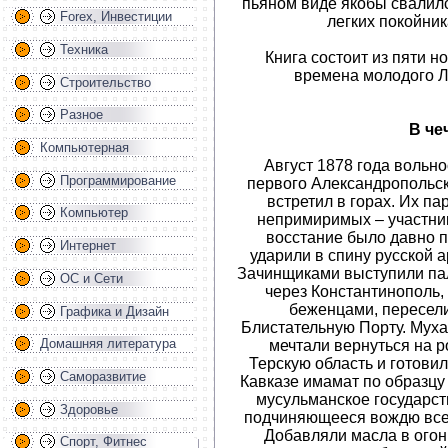
пьяном виде якобы свалилс
Forex, Инвестиции
легких покойни
Техника
Книга состоит из пяти 
времена молодого Л
Строительство
Разное
В че
Компьютерная
Август 1878 года воль
Программирование
первого Александропольск
встретил в горах. Их п
Компьютер
непримиримых – участни
восстание было давно 
Интернет
ударили в спину русской а
Зачинщиками выступили па
ОС и Сети
через Константинополь,
беженцами, пересели
Графика и Дизайн
Блистательную Порту. Мух
Домашняя литература
мечтали вернуться на р
Терскую область и готовил
Саморазвитие
Кавказе имамат по образцу
мусульманское государст
Здоровье
подчиняющееся вождю всех
Добавляли масла в огон
Спорт, Фитнес