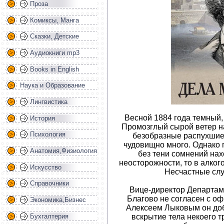
Проза
Комиксы, Манга
Сказки, Детские
Аудиокниги mp3
Books in English
Наука и Образование
Лингвистика
Весной 1884 года темный,
История
Промозглый сырой ветер н
Психология
безобразные распухшие 
чудовищно много. Однако 
Анатомия,Физиология
без тени сомнений нах
неосторожности, то в алког
Искусство
Несчастные слу
Справочники
Вице-директор Департам
Благово не согласен с оф
Экономика,Бизнес
Алексеем Лыковым он доб
Бухгалтерия
вскрытие тела некоего 