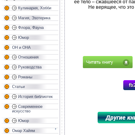
ее тело – сжавшееся от п
Не верящее, что это 
Кулинария, Хобби
Магия, Эзотерика
Флора, Фауна
Юмор
ОН и ОНА
Отношения
Руководства
Романы
Статьи
История библиотек
Современное
искусство
Юмор
Омар Хайям
*****************************************