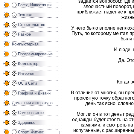
задается вопросом: где и
Forex, Инвестиции
злосчастный поворот,
приближает падение к пр
Техника
жизнь
Строительство
У него было вполне неплохо
Путь, по которому мечтал п
Разное
были 
Компьютерная
И люди, 
Программирование
Да. Эт
Компьютер
Интернет
Когда в
ОС и Сети
В отличие от многих, он пр
Графика и Дизайн
проклятую точку обратного 
Домашняя литература
день так ясно, словно
Саморазвитие
Мог ли он в тот день пре
однажды будет стоять на э
Здоровье
камнями, и смотреть на 
испуганные, с расширенны
Спорт, Фитнес