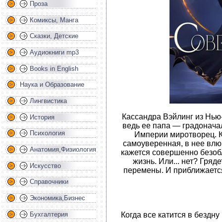
Проза
Комиксы, Манга
Сказки, Детские
Аудиокниги mp3
Books in English
Наука и Образование
Лингвистика
Кассандра Вэйлинг из Нью
История
ведь ее папа — градонача
Психология
Империи миротворец. К
самоуверенная, в нее влю
Анатомия,Физиология
кажется совершенно безоб
жизнь. Или... нет? Гря
Искусство
перемены. И приближается 
Справочники
Экономика,Бизнес
Бухгалтерия
Когда все катится в бездн