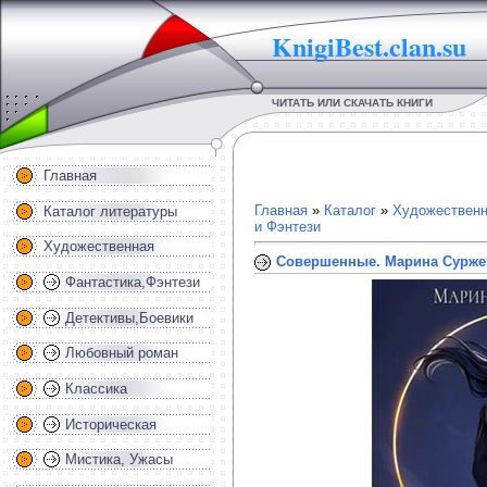
KnigiBest.clan.su
ЧИТАТЬ ИЛИ СКАЧАТЬ КНИГИ
Главная
Главная
»
Каталог
»
Художественн
Каталог литературы
и Фэнтези
Художественная
Совершенные. Марина Сурже
Фантастика,Фэнтези
Детективы,Боевики
Любовный роман
Классика
Историческая
Мистика, Ужасы