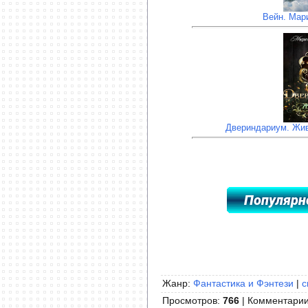
Вейн. Мар
Двериндариум. Жив
Жанр:
Фантастика и Фэнтези
|
с
Просмотров
:
766
|
Комментари