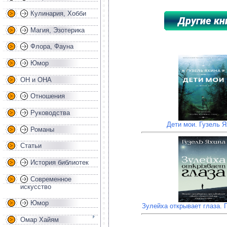
Кулинария, Хобби
Магия, Эзотерика
*****************************************
Флора, Фауна
Юмор
ОН и ОНА
Отношения
Руководства
Дети мои. Гузель Я
Романы
Статьи
История библиотек
Современное
искусство
Юмор
Зулейха открывает глаза. 
Омар Хайям