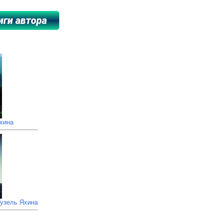
****************
хина
Гузель Яхина