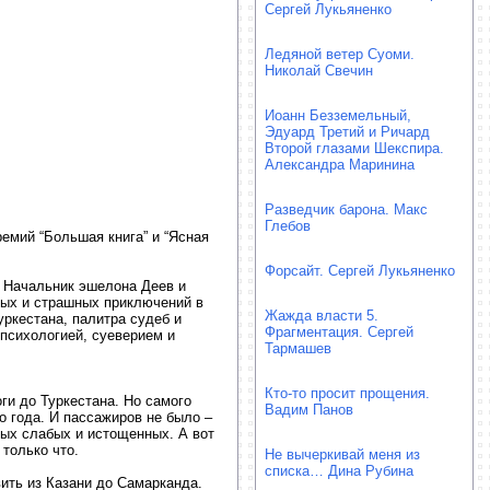
Сергей Лукьяненко
Ледяной ветер Суоми.
Николай Свечин
Иоанн Безземельный,
Эдуард Третий и Ричард
Второй глазами Шекспира.
Александра Маринина
Разведчик барона. Макс
Глебов
емий “Большая книга” и “Ясная
Форсайт. Сергей Лукьяненко
д. Начальник эшелона Деев и
ных и страшных приключений в
Жажда власти 5.
уркестана, палитра судеб и
Фрагментация. Сергей
 психологией, суеверием и
Тармашев
Кто-то просит прощения.
ги до Туркестана. Но самого
Вадим Панов
о года. И пассажиров не было –
мых слабых и истощенных. А вот
только что.
Не вычеркивай меня из
списка… Дина Рубина
вить из Казани до Самарканда.