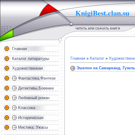
KnigiBest.clan.su
ЧИТАТЬ ИЛИ СКАЧАТЬ КНИГИ
Главная
Главная
»
Каталог
»
Художественн
Каталог литературы
Эшелон на Самарканд. Гузел
Художественная
Фантастика,Фэнтези
Детективы,Боевики
Любовный роман
Классика
Историческая
Мистика, Ужасы