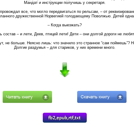
Мандат и инструкции получишь у секретаря.
провождал все, что могло передвигаться по рельсам, – от реквизированн
сланного дружественной Норвегией голодающему Поволжью. Детей однак
– Когда выезжать?
ь состав – и лети, Деев, птицей лети! Дети – они долгой дороги не любя
нут, не больше. Неясно лишь: что значило это странное “сам поймешь”? 
Долгие раздумья – для стариков, у них времени много.