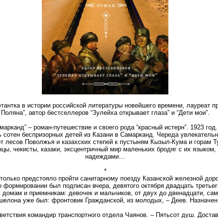
тантка в истории российской литературы новейшего времени, лауреат пр
Поляна”, автор бестселлеров “Зулейха открывает глаза” и “Дети мои”.
марканд” – роман-путешествие и своего рода “красный истерн”. 1923 го
ь сотен беспризорных детей из Казани в Самарканд. Череда увлекатель
от лесов Поволжья и казахских степей к пустыням Кызыл-Кума и горам Т
нцы, чекисты, казаки, эксцентричный мир маленьких бродяг с их языком,
надеждами…
*
столько предстояло пройти санитарному поезду Казанской железной доро
о формировании был подписан вчера, девятого октября двадцать третьег
м домам и приемникам: девочек и мальчиков, от двух до двенадцати, са
шелона уже был: фронтовик Гражданской, из молодых, – Деев. Назначен 
иветствия командир транспортного отдела Чаянов. – Пятьсот душ. Доста