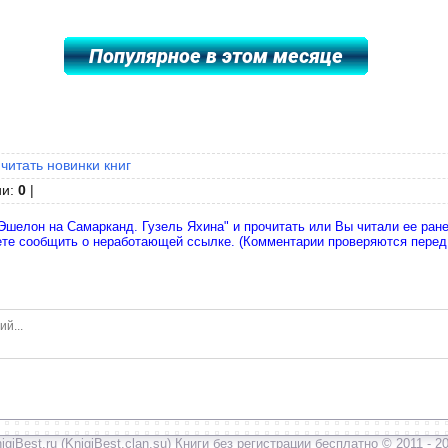
 читать новинки книг
ии
:
0
|
Эшелон на Самарканд. Гузель Яхина" и прочитать или Вы читали ее ране
ете сообщить о неработающей ссылке. (Комментарии проверяются перед
igiBest.ru (KnigiBest.clan.su) Книги без регистрации бесплатно © 2011 - 2