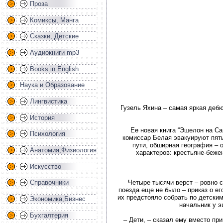
Проза
Комиксы, Манга
Сказки, Детские
Аудиокниги mp3
Books in English
Наука и Образование
Лингвистика
Гузель Яхина – самая яркая дебю
История
Ее новая книга “Эшелон на Са
Психология
комиссар Белая эвакуируют пят
пути, обширная география – 
Анатомия,Физиология
характеров: крестьяне-беже
Искусство
Четыре тысячи верст – ровно 
Справочники
поезда еще не было – приказ о ег
их предстояло собрать по детски
Экономика,Бизнес
начальник у э
Бухгалтерия
– Дети, – сказал ему вместо пр