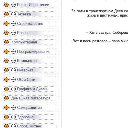
Forex, Инвестиции
За годы в транспортном Деев со
Техника
жира в цистернах, при
Строительство
– Хоть завтра. Собереш
Разное
Вот и весь разговор – пара ми
Компьютерная
Программирование
Компьютер
Интернет
ОС и Сети
Графика и Дизайн
Домашняя литература
Саморазвитие
Здоровье
Спорт, Фитнес