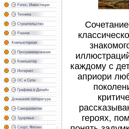
Forex, Инвестиции
Техника
Сочетание
Строительство
классическо
Разное
знакомог
Компьютерная
Программирование
иллюстраций
Компьютер
каждому с дет
Интернет
априори лю
ОС и Сети
поколен
Графика и Дизайн
критиче
Домашняя литература
рассказыва
Саморазвитие
героях, по
Здоровье
понять задумк
Спорт, Фитнес