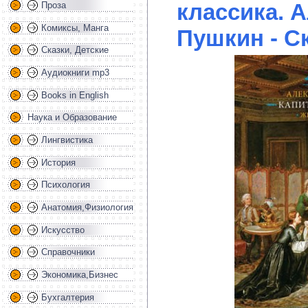
классика. 
Проза
Комиксы, Манга
Пушкин - С
Сказки, Детские
Аудиокниги mp3
Books in English
Наука и Образование
Лингвистика
История
Психология
Анатомия,Физиология
Искусство
Справочники
Экономика,Бизнес
Бухгалтерия