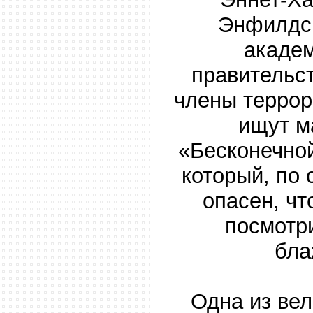
Энфилдск
академ
правительс
члены террор
ищут м
«Бесконечно
который, по 
опасен, чт
посмотри
бла
Одна из ве