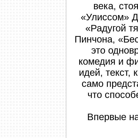
века, сто
«Улиссом» 
«Радугой т
Пинчона, «Бе
это однов
комедия и ф
идей, текст,
само предст
что способ
Впервые на