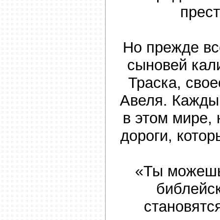
прес
Но прежде вс
сыновей кал
Траска, сво
Авеля. Кажды
в этом мире, 
дороги, кото
«Ты можешь
библейс
становятс