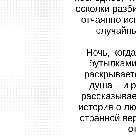
осколки разб
отчаянно ис
случайн
Ночь, когд
бутылками
раскрывает
душа – и 
рассказыва
история о лю
странной ве
о