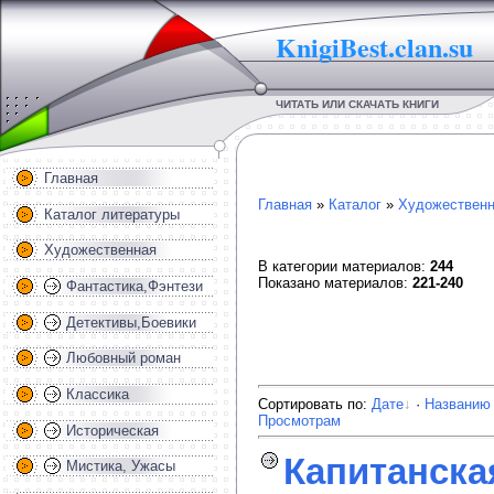
KnigiBest.clan.su
ЧИТАТЬ ИЛИ СКАЧАТЬ КНИГИ
Главная
Главная
»
Каталог
»
Художественн
Каталог литературы
Художественная
В категории материалов
:
244
Показано материалов
:
221-240
Фантастика,Фэнтези
Детективы,Боевики
Любовный роман
Классика
Сортировать по
:
Дате
·
Названию
Просмотрам
Историческая
Капитанска
Мистика, Ужасы