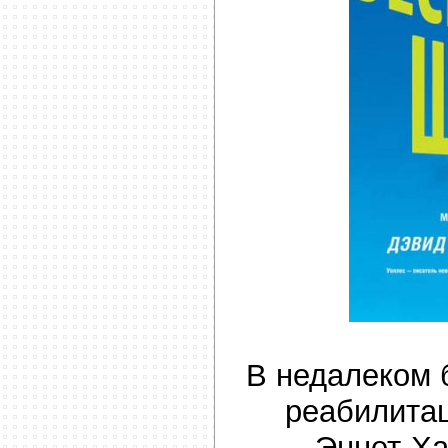
В недалеком
реабилита
Эннет-Ха