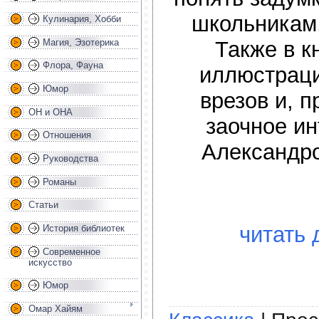
школьникам,
Кулинария, Хобби
Магия, Эзотерика
Также в к
Флора, Фауна
иллюстраци
Юмор
врезов и, п
ОН и ОНА
заочное и
Отношения
Александр
Руководства
Романы
Статьи
читать 
История библиотек
Современное
искусство
Юмор
Омар Хайям