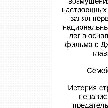
возмущени
настроенных 
занял пер
национальны
лег в осно
фильма с Д
глав
Семей
История ст
ненавис
предатель