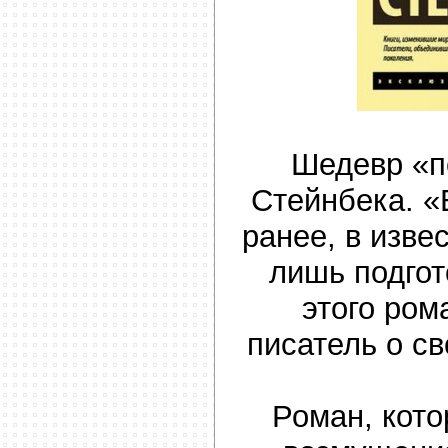
Шедевр «п
Стейнбека. «
ранее, в изв
лишь подгот
этого ром
писатель о с
Роман, кот