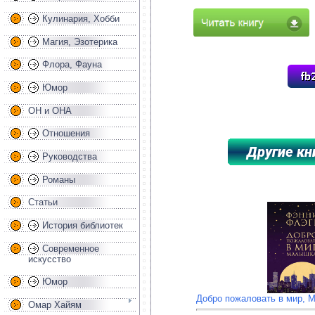
Кулинария, Хобби
Магия, Эзотерика
Флора, Фауна
Юмор
ОН и ОНА
Отношения
Руководства
Романы
*****************************************
Статьи
История библиотек
Современное
искусство
Юмор
Добро пожаловать в мир, 
Омар Хайям