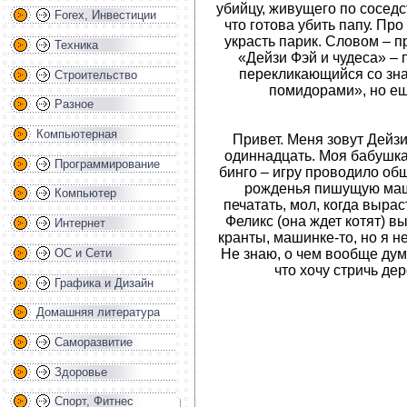
убийцу, живущего по соседст
Forex, Инвестиции
что готова убить папу. Про
украсть парик. Словом – п
Техника
«Дейзи Фэй и чудеса» – 
перекликающийся со з
Строительство
помидорами», но е
Разное
Компьютерная
Привет. Меня зовут Дейзи
одиннадцать. Моя бабушка
Программирование
бинго – игру проводило общ
рожденья пишущую маши
Компьютер
печатать, мол, когда вырас
Феликс (она ждет котят) в
Интернет
кранты, машинке-то, но я н
Не знаю, о чем вообще дум
ОС и Сети
что хочу стричь дер
Графика и Дизайн
Домашняя литература
Саморазвитие
Здоровье
Спорт, Фитнес