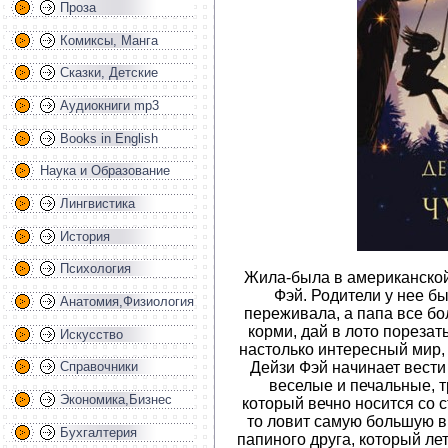
Проза
Комиксы, Манга
Сказки, Детские
Аудиокниги mp3
Books in English
Наука и Образование
Лингвистика
История
Психология
Жила-была в американской 
Фэй. Родители у нее б
Анатомия,Физиология
переживала, а папа все б
корми, дай в лото порезат
Искусство
настолько интересный мир, ч
Дейзи Фэй начинает вести
Справочники
веселые и печальные, т
Экономика,Бизнес
который вечно носится со 
то ловит самую большую в 
Бухгалтерия
папиного друга, который ле