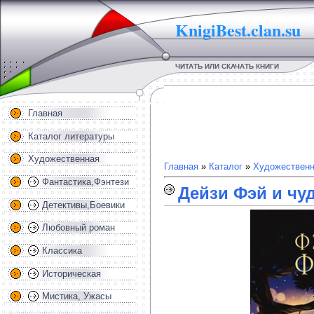
KnigiBest.clan.su
ЧИТАТЬ ИЛИ СКАЧАТЬ КНИГИ
Главная
Каталог литературы
Художественная
Главная
»
Каталог
»
Художественн
Фантастика,Фэнтези
Дейзи Фэй и чу
Детективы,Боевики
Любовный роман
Классика
Историческая
Мистика, Ужасы