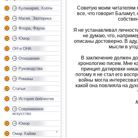
Советую моим читателям п
Кулинария, Хобби
все, что говорит Баламут, 
Магия, Эзотерика
собствен
Флора, Фауна
Я не устанавливал личности
не думаю, что, наприме
Юмор
описаны достоверно. В аду,
мысли в уго
ОН и ОНА
В заключение должен доб
Отношения
хронологию писем. Мне ка
принцип датировки ника
Руководства
потому я не стал его восп
Романы
войны могла интересовать
какой она повлияла на ду
Статьи
История библиотек
К
Современное
искусство
Юмор
Омар Хайям