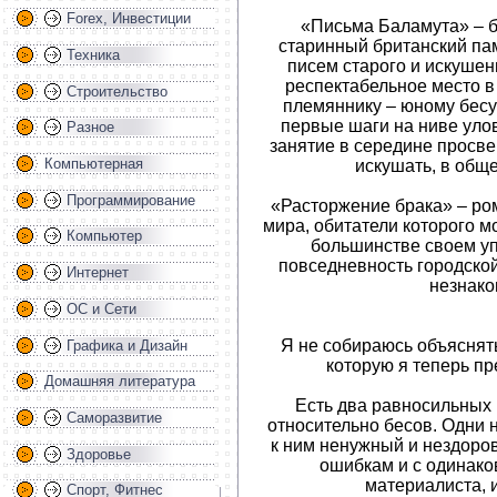
Forex, Инвестиции
«Письма Баламута» – 
старинный британский па
Техника
писем старого и искуше
респектабельное место в
Строительство
племяннику – юному бесу
первые шаги на ниве уло
Разное
занятие в середине просве
Компьютерная
искушать, в обще
Программирование
«Расторжение брака» – ро
мира, обитатели которого мо
Компьютер
большинстве своем у
повседневность городско
Интернет
незнако
ОС и Сети
Я не собираюсь объяснять
Графика и Дизайн
которую я теперь п
Домашняя литература
Есть два равносильных
Саморазвитие
относительно бесов. Одни н
к ним ненужный и нездоро
Здоровье
ошибкам и с одинако
материалиста, 
Спорт, Фитнес