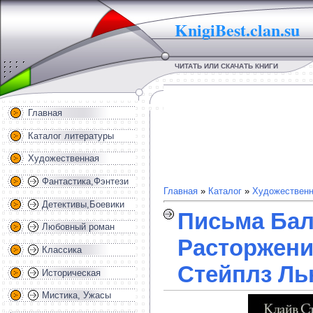
KnigiBest.clan.su
ЧИТАТЬ ИЛИ СКАЧАТЬ КНИГИ
Главная
Каталог литературы
Художественная
Фантастика,Фэнтези
Главная
»
Каталог
»
Художественн
Детективы,Боевики
Письма Бал
Любовный роман
Расторжени
Классика
Стейплз Л
Историческая
Мистика, Ужасы