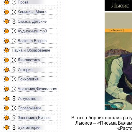
Проза
Комиксы, Манга
Сказки, Детские
Аудиокниги mp3
Books in English
Наука и Образование
Лингвистика
История
Психология
Анатомия,Физиология
Искусство
Справочники
В этот сборник вошли сраз
Экономика,Бизнес
Льюиса – «Письма Баламу
Бухгалтерия
«Раст