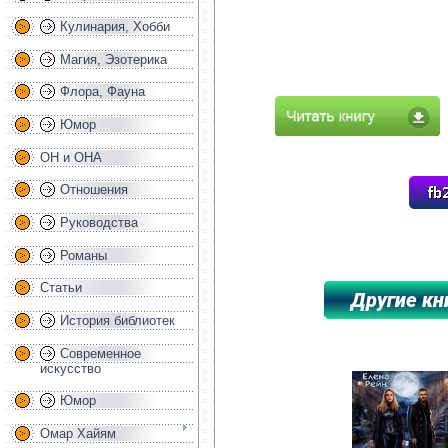
Кулинария, Хобби
Магия, Эзотерика
Флора, Фауна
Юмор
ОН и ОНА
Отношения
Руководства
Романы
Статьи
История библиотек
*****************************************
Современное
искусство
Юмор
Омар Хайям