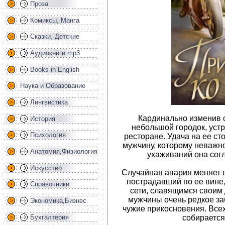
Проза
Комиксы, Манга
Сказки, Детские
Аудиокниги mp3
Books in English
Наука и Образование
Лингвистика
Кардинально изменив 
История
небольшой городок, уст
Психология
ресторане. Удача на ее ст
мужчину, которому неважн
Анатомия,Физиология
ухаживаний она сог
Искусство
Случайная авария меняет вс
пострадавший по ее вине
Справочники
сети, славящимся своим
мужчины очень редкое за
Экономика,Бизнес
чужие прикосновения. Всех
Бухгалтерия
собирается