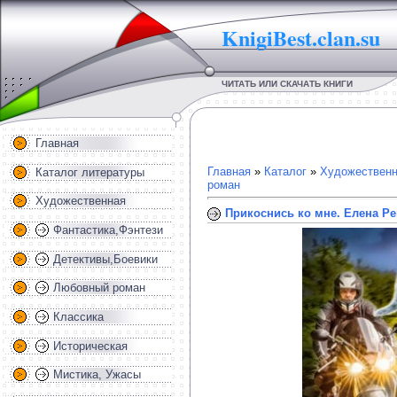
KnigiBest.clan.su
ЧИТАТЬ ИЛИ СКАЧАТЬ КНИГИ
Главная
Главная
»
Каталог
»
Художественн
Каталог литературы
роман
Художественная
Прикоснись ко мне. Елена Р
Фантастика,Фэнтези
Детективы,Боевики
Любовный роман
Классика
Историческая
Мистика, Ужасы