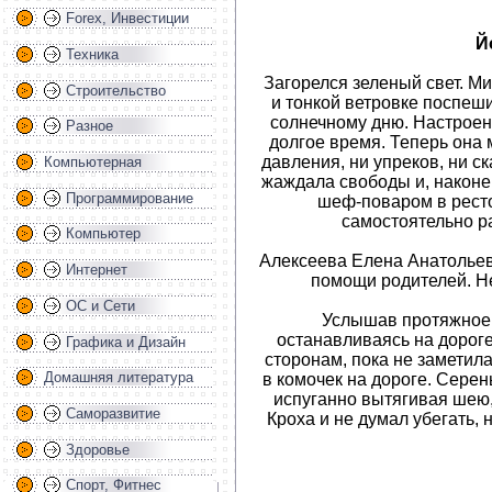
Forex, Инвестиции
Й
Техника
Загорелся зеленый свет. М
Строительство
и тонкой ветровке поспеши
солнечному дню. Настрое
Разное
долгое время. Теперь она м
давления, ни упреков, ни с
Компьютерная
жаждала свободы и, наконе
Программирование
шеф-поваром в ресто
самостоятельно р
Компьютер
Алексеева Елена Анатольев
Интернет
помощи родителей. Н
ОС и Сети
Услышав протяжное 
останавливаясь на дорог
Графика и Дизайн
сторонам, пока не заметил
Домашняя литература
в комочек на дороге. Серен
испуганно вытягивая шею,
Саморазвитие
Кроха и не думал убегать, н
Здоровье
Спорт, Фитнес