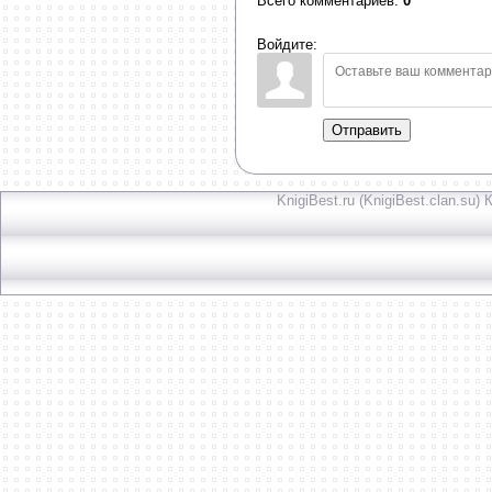
Всего комментариев
:
0
Войдите:
Отправить
KnigiBest.ru (KnigiBest.clan.su)