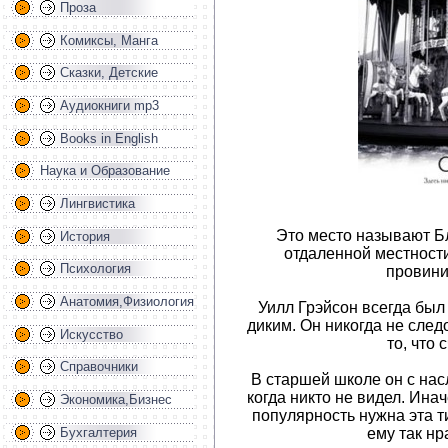
Проза
Комиксы, Манга
Сказки, Детские
Аудиокниги mp3
Books in English
Наука и Образование
Лингвистика
Это место называют Б
История
отдаленной местности
Психология
провини
Анатомия,Физиология
Уилл Грэйсон всегда бы
диким. Он никогда не след
Искусство
то, что
Справочники
В старшей школе он с на
когда никто не видел. Инач
Экономика,Бизнес
популярность нужна эта т
Бухгалтерия
ему так нр