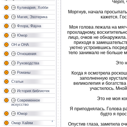
Черт, 
Кулинария, Хобби
Моргнув, начала просыпатьс
кажется. Гос
Магия, Эзотерика
Флора, Фауна
Моя голова лежала на мяг
прохладному, восхитительн
Юмор
лицо, очков не обнаружила.
приходя в замешательств
ОН и ОНА
уютно устроившись посред
тело занимало не больше м
Отношения
Это н
Руководства
Романы
Когда я осмотрела роскош
заполненную хрустале
Статьи
великолепия и богатства
участилось. Мной
История библиотек
Это не моя ко
Современное
искусство
Я приподнялась. Голова 
будто я про
Юмор
Омар Хайям
Опустив глаза, заметила оч