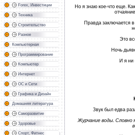
Forex, Инвестиции
Но я знаю кое-что еще. Ка
отчаяние
Техника
Правда заключается в 
Строительство
н
Разное
Это вс
Компьютерная
Ночь дьяв
Программирование
И я ни
Компьютер
Интернет
ОС и Сети
Графика и Дизайн
Домашняя литература
Звук был едва раз
Саморазвитие
Журчание воды. Словно я
Здоровье
в
Спорт, Фитнес