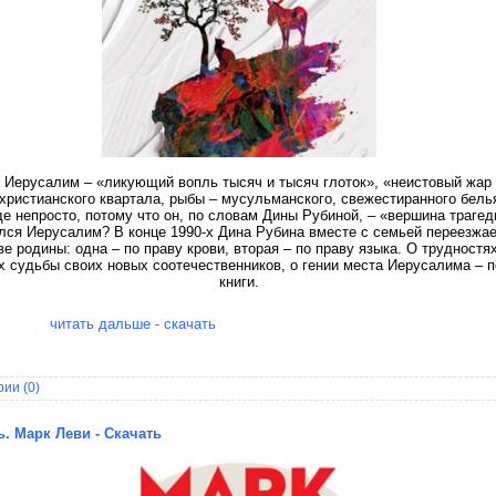
 Иерусалим – «ликующий вопль тысяч и тысяч глоток», «неистовый жар 
 христианского квартала, рыбы – мусульманского, свежестиранного белья
де непросто, потому что он, по словам Дины Рубиной, – «вершина трагед
ился Иерусалим? В конце 1990-х Дина Рубина вместе с семьей переезжае
е родины: одна – по праву крови, вторая – по праву языка. О трудностя
х судьбы своих новых соотечественников, о гении места Иерусалима – п
книги.
читать дальше - скачать
ии (0)
ь. Марк Леви - Скачать