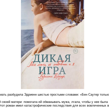
мать разбудила Эдриенн шестью простыми словами: «Бен Саутер только
 своей матери: помогала ей обманывать мужа, лгала, чтобы у нее была
Этот роман имел катастрофические последствия для всех вовлеченных 