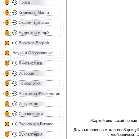
Проза
Комиксы, Манга
Сказки, Детские
Аудиокниги mp3
Books in English
Наука и Образование
Лингвистика
История
Психология
Анатомия,Физиология
Искусство
Справочники
Жаркой июльской ночью 
Экономика,Бизнес
Дочь мгновенно стала сообщницей
Бухгалтерия
с любовником. 