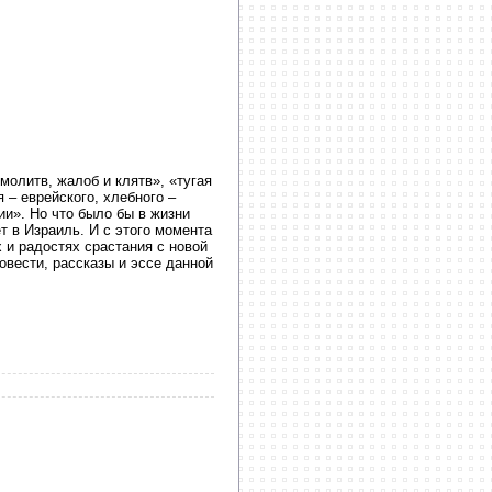
молитв, жалоб и клятв», «тугая
 – еврейского, хлебного –
ии». Но что было бы в жизни
т в Израиль. И с этого момента
х и радостях срастания с новой
овести, рассказы и эссе данной