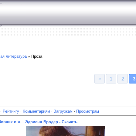
ая литература
» Проза
«
1
2
3
·
Рейтингу
·
Комментариям
·
Загрузкам
·
Просмотрам
юбовник и я… Эдриенн Бродер - Скачать