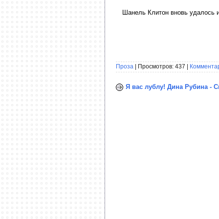
Шанель Клитон вновь удалось 
Проза
| Просмотров: 437 |
Комментар
Я вас лублу! Дина Рубина - 