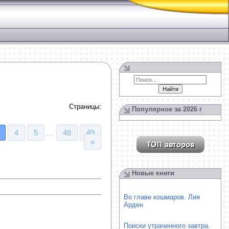
Страницы
:
Популярное за 2026 г
4
5
48
49
...
»
Новые книги
Во главе кошмаров. Лия
Арден
Поиски утраченного завтра.