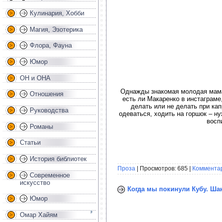
Кулинария, Хобби
Магия, Эзотерика
Флора, Фауна
Юмор
ОН и ОНА
Однажды знакомая молодая мама 
Отношения
есть ли Макаренко в инстаграме
делать или не делать при капр
Руководства
одеваться, ходить на горшок – ну
восп
Романы
Статьи
История библиотек
Проза
| Просмотров: 685 |
Комментар
Современное
искусство
Когда мы покинули Кубу. Шан
Юмор
Омар Хайям