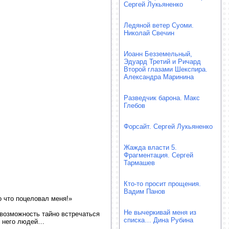
Сергей Лукьяненко
Ледяной ветер Суоми.
Николай Свечин
Иоанн Безземельный,
Эдуард Третий и Ричард
Второй глазами Шекспира.
Александра Маринина
Разведчик барона. Макс
Глебов
Форсайт. Сергей Лукьяненко
Жажда власти 5.
Фрагментация. Сергей
Тармашев
Кто-то просит прощения.
Вадим Панов
 что поцеловал меня!»
Не вычеркивай меня из
 возможность тайно встречаться
списка… Дина Рубина
в него людей…