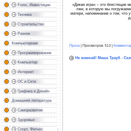
«Дикая игра» – это блестящие м
Forex, Инвестиции
лжи, в которую мы погружаемс
матери, напоминание о том, что 
Техника
д
Строительство
Разное
Компьютерная
Проза
| Просмотров: 513 |
Комментар
Программирование
Не мамкай! Маша Трауб - Ска
Компьютер
Интернет
ОС и Сети
Графика и Дизайн
Домашняя литература
Саморазвитие
Здоровье
Спорт, Фитнес