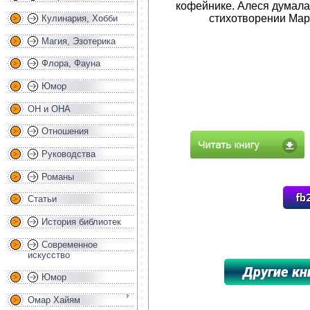
кофейнике. Алеся думала
стихотворении Мар
Кулинария, Хобби
Магия, Эзотерика
Флора, Фауна
Юмор
ОН и ОНА
Отношения
Руководства
Романы
Статьи
История библиотек
Современное
искусство
Юмор
Омар Хайям
*****************************************