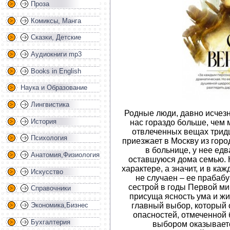
Проза
Комиксы, Манга
Сказки, Детские
Аудиокниги mp3
Books in English
Наука и Образование
Лингвистика
Родные люди, давно исчез
История
нас гораздо больше, чем 
отвлеченных вещах тридц
Психология
приезжает в Москву из горо
в больнице, у нее едв
Анатомия,Физиология
оставшуюся дома семью. 
характере, а значит, и в к
Искусство
не случаен – ее прабаб
сестрой в годы Первой м
Справочники
присуща ясность ума и ж
главный выбор, который 
Экономика,Бизнес
опасностей, отмеченной
Бухгалтерия
выбором оказываетс