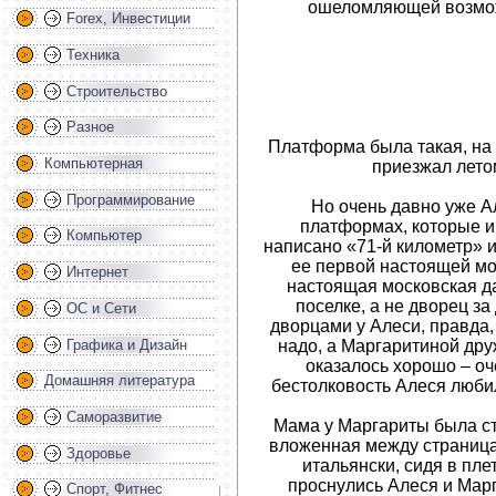
ошеломляющей возмож
Forex, Инвестиции
Техника
Строительство
Разное
Платформа была такая, на 
Компьютерная
приезжал лето
Программирование
Но очень давно уже А
платформах, которые и
Компьютер
написано «71-й километр» и
ее первой настоящей мос
Интернет
настоящая московская д
поселке, а не дворец з
ОС и Сети
дворцами у Алеси, правда, 
Графика и Дизайн
надо, а Маргаритиной дру
оказалось хорошо – оч
Домашняя литература
бестолковость Алеся любил
Саморазвитие
Мама у Маргариты была ст
вложенная между страницам
Здоровье
итальянски, сидя в пле
проснулись Алеся и Мар
Спорт, Фитнес