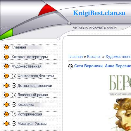
KnigiBest.clan.su
ЧИТАТЬ ИЛИ СКАЧАТЬ КНИГИ
Главная
Главная
»
Каталог
»
Художественн
Каталог литературы
Сети Вероники. Анна Берсен
Художественная
Фантастика,Фэнтези
Детективы,Боевики
Любовный роман
Классика
Историческая
Мистика, Ужасы