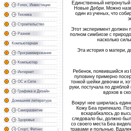
Единственный нетронутый 
Forex, Инвестиции
Новые Дебри. Можно назва
один из ученых, что соб
Техника
э
Строительство
Этот эксперимент должен п
Разное
полном симбиозе с природо
насколько сильн
Компьютерная
Эта история о матери, д
Программирование
Компьютер
Ребенок, появившийся из 
Интернет
пуповину примерно посер
тонкой шейки девочки и, хот
ОС и Сети
руки, постучала по дряблой 
Графика и Дизайн
вдохов в ско
Домашняя литература
Вокруг нее ширилась един
Кожу Беа припекало. Пот
Саморазвитие
вскарабкалось до высш
следовало бы, должно было
Здоровье
со своего места Беа видел
травами и полынью. Вдале
Спорт, Фитнес