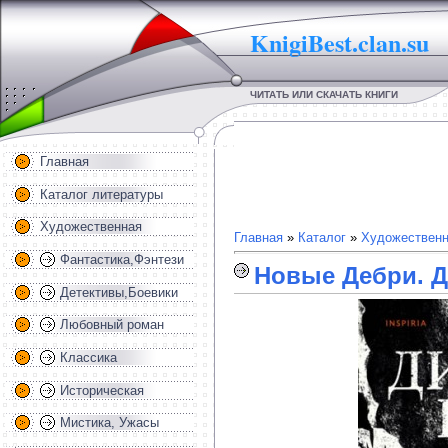
KnigiBest.clan.su
ЧИТАТЬ ИЛИ СКАЧАТЬ КНИГИ
Главная
Каталог литературы
Художественная
Главная
»
Каталог
»
Художественн
Фантастика,Фэнтези
Новые Дебри. Д
Детективы,Боевики
Любовный роман
Классика
Историческая
Мистика, Ужасы