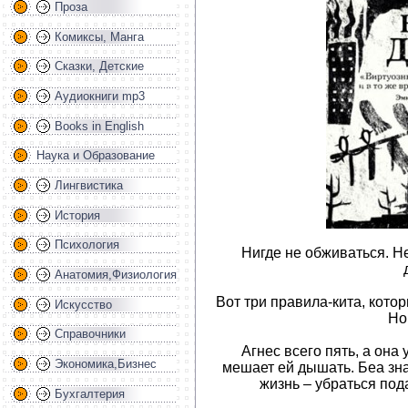
Проза
Комиксы, Манга
Сказки, Детские
Аудиокниги mp3
Books in English
Наука и Образование
Лингвистика
История
Психология
Нигде не обживаться. Не
Анатомия,Физиология
Вот три правила-кита, кото
Искусство
Но
Справочники
Агнес всего пять, а она 
Экономика,Бизнес
мешает ей дышать. Беа зна
жизнь – убраться под
Бухгалтерия