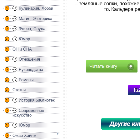
– земляные сопки, похожие
Кулинария, Хобби
то. Кальдера ре
Магия, Эзотерика
Флора, Фауна
Юмор
ОН и ОНА
Отношения
Руководства
Романы
Статьи
История библиотек
Современное
искусство
Юмор
Омар Хайям
*****************************************