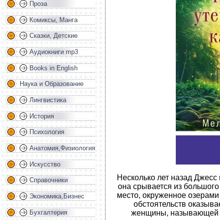
Проза
Комиксы, Манга
Сказки, Детские
Аудиокниги mp3
Books in English
Наука и Образование
Лингвистика
История
Психология
Анатомия,Физиология
Искусство
Несколько лет назад Джесс
Справочники
она срывается из большого 
место, окруженное озерами 
Экономика,Бизнес
обстоятельств оказыва
Бухгалтерия
женщины, называющей 