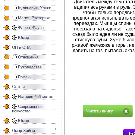
Двигатель между тем стал 
вцепилась руками в руль. 
Кулинария, Хобби
чтобы только передвига
предполагая испытывать ее
Магия, Эзотерика
переездах. Мышцы спины н
Флора, Фауна
поерзала на сиденье, тако
съезд было едва ли не худ
Юмор
стиснула зубы. Хуже было
ржавой железяке в горы, не
ОН и ОНА
давить на газ, пытаясь ока
Отношения
Руководства
Романы
Статьи
История библиотек
Современное
искусство
Юмор
Омар Хайям