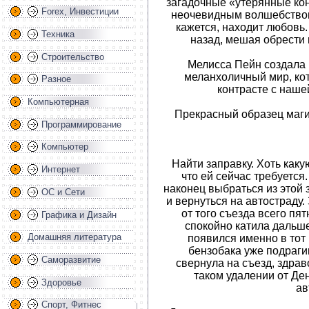
загадочные «утерянные ко
Forex, Инвестиции
неочевидным волшебством 
кажется, находит любовь
Техника
назад, мешая обрести 
Строительство
Мелисса Пейн создала 
меланхоличный мир, кот
Разное
контрасте с наше
Компьютерная
Прекрасный образец маги
Программирование
Компьютер
Найти заправку. Хоть какую
Интернет
что ей сейчас требуется.
наконец выбраться из этой 
ОС и Сети
и вернуться на автостраду.
от того съезда всего пят
Графика и Дизайн
спокойно катила дальше
Домашняя литература
появился именно в тот 
бензобака уже подраги
Саморазвитие
свернула на съезд, здрав
таком удалении от Д
Здоровье
ав
Спорт, Фитнес