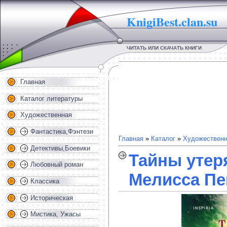
KnigiBest.clan.su
ЧИТАТЬ ИЛИ СКАЧАТЬ КНИГИ
Главная
Каталог литературы
Художественная
Фантастика,Фэнтези
Главная
»
Каталог
»
Художественн
Детективы,Боевики
Тайны утер
Любовный роман
Мелисса Пе
Классика
Историческая
Мистика, Ужасы