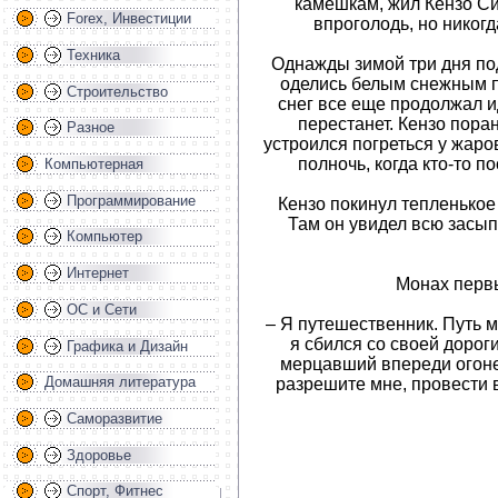
камешкам, жил Кензо Си
Forex, Инвестиции
впроголодь, но никогд
Техника
Однажды зимой три дня под
оделись белым снежным п
Строительство
снег все еще продолжал ид
перестанет. Кензо пора
Разное
устроился погреться у жаро
полночь, когда кто-то п
Компьютерная
Программирование
Кензо покинул тепленькое
Там он увидел всю засы
Компьютер
Интернет
Монах первы
ОС и Сети
– Я путешественник. Путь м
я сбился со своей дороги
Графика и Дизайн
мерцавший впереди огоне
Домашняя литература
разрешите мне, провести 
Саморазвитие
Здоровье
Спорт, Фитнес