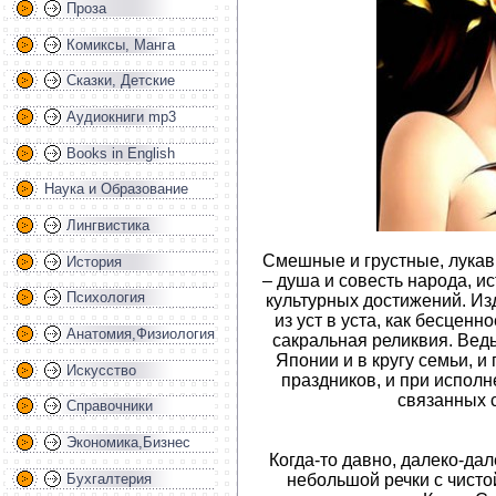
Проза
Комиксы, Манга
Сказки, Детские
Аудиокниги mp3
Books in English
Наука и Образование
Лингвистика
Смешные и грустные, лукав
История
– душа и совесть народа, и
Психология
культурных достижений. Из
из уст в уста, как бесцен
Анатомия,Физиология
сакральная реликвия. Вед
Японии и в кругу семьи, и
Искусство
праздников, и при испол
связанных 
Справочники
Экономика,Бизнес
Когда-то давно, далеко-дал
Бухгалтерия
небольшой речки с чисто