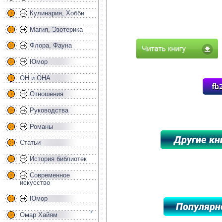
Кулинария, Хобби
Магия, Эзотерика
Флора, Фауна
Юмор
ОН и ОНА
Отношения
Руководства
Романы
Статьи
История библиотек
*****************************************
Современное
искусство
Юмор
Омар Хайям