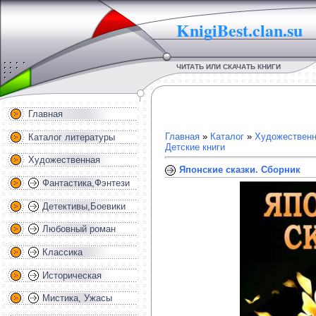
KnigiBest.clan.su
ЧИТАТЬ ИЛИ СКАЧАТЬ КНИГИ
Главная
Главная
»
Каталог
»
Художественн
Каталог литературы
Детские книги
Художественная
Японские сказки. Сборник
Фантастика,Фэнтези
Детективы,Боевики
Любовный роман
Классика
Историческая
Мистика, Ужасы