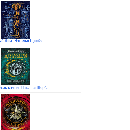
ый Дом. Наталья Щерба
возь камни. Наталья Щерба