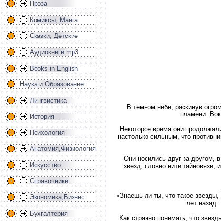
Проза
Комиксы, Манга
Сказки, Детские
Аудиокниги mp3
Books in English
Наука и Образование
Лингвистика
В темном небе, раскинув огром
пламени. Вок
История
Некоторое время они продолжали 
Психология
настолько сильным, что противни
Анатомия,Физиология
Они носились друг за другом, в
Искусство
звезд, словно нити тайновязи, 
Справочники
«Знаешь ли ты, что такое звезды
Экономика,Бизнес
лет назад…
Бухгалтерия
Как странно понимать, что звезд