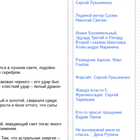
Сергей Лукьяненко
Ледяной ветер Суоми.
Николай Свечин
Иоанн Безземельный,
Эдуард Третий и Ричард
Второй глазами Шекспира.
Александра Маринина
Разведчик барона. Макс
Глебов
лся в лунном свете, подобно
м серебром.
Форсайт. Сергей Лукьяненко
аковал черного – его удар был
с хлесткий удар – белый дракон
Жажда власти 5.
Фрагментация. Сергей
Тармашев
ый и золотой, сверкали среди
ости и боли оттого, что силы
Кто-то просит прощения.
Вадим Панов
ый, мерцающий свет погас много
ременем.
Не вычеркивай меня из
списка… Дина Рубина
 Тим, что астральная энергия –