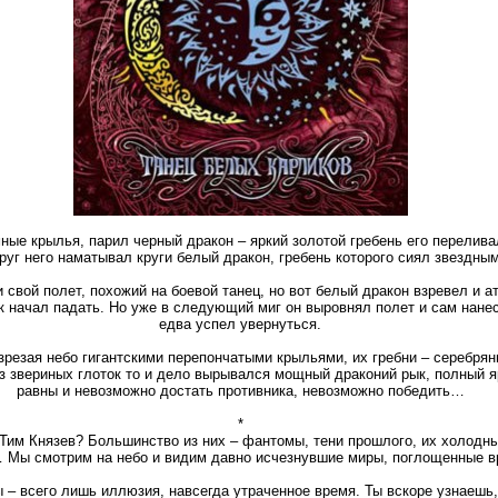
ные крылья, парил черный дракон – яркий золотой гребень его перелива
руг него наматывал круги белый дракон, гребень которого сиял звездны
свой полет, похожий на боевой танец, но вот белый дракон взревел и ат
к начал падать. Но уже в следующий миг он выровнял полет и сам нане
едва успел увернуться.
зрезая небо гигантскими перепончатыми крыльями, их гребни – серебрян
из звериных глоток то и дело вырывался мощный драконий рык, полный яр
равны и невозможно достать противника, невозможно победить…
*
, Тим Князев? Большинство из них – фантомы, тени прошлого, их холодн
 Мы смотрим на небо и видим давно исчезнувшие миры, поглощенные в
ы – всего лишь иллюзия, навсегда утраченное время. Ты вскоре узнаешь,