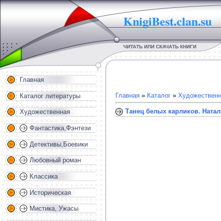
KnigiBest.clan.su
ЧИТАТЬ ИЛИ СКАЧАТЬ КНИГИ
Главная
Главная
»
Каталог
»
Художественн
Каталог литературы
Танец белых карликов. Ната
Художественная
Фантастика,Фэнтези
Детективы,Боевики
Любовный роман
Классика
Историческая
Мистика, Ужасы