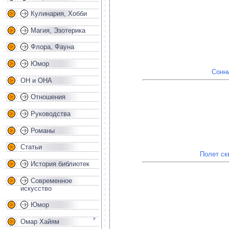
Кулинария, Хобби
Магия, Эзотерика
Флора, Фауна
Юмор
Сонн
ОН и ОНА
Отношения
Руководства
Романы
Статьи
Полет ск
История библиотек
Современное
искусство
Юмор
Омар Хайям