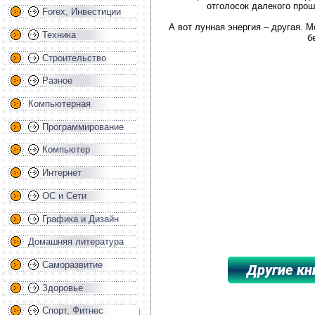
отголосок далекого прош
Forex, Инвестиции
А вот лунная энергия – другая. 
Техника
б
Строительство
Разное
Компьютерная
Программирование
Компьютер
Интернет
ОС и Сети
Графика и Дизайн
Домашняя литература
Саморазвитие
Здоровье
*****************************************
Спорт, Фитнес