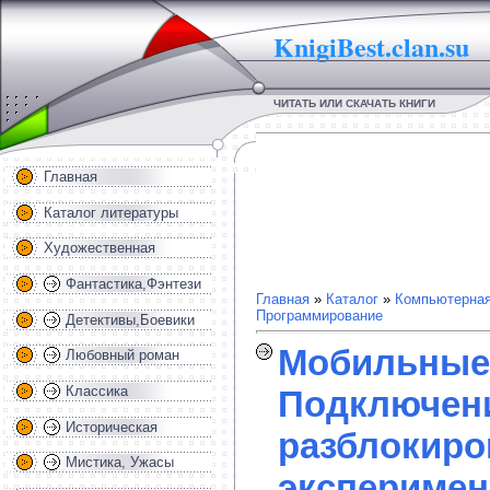
KnigiBest.clan.su
ЧИТАТЬ ИЛИ СКАЧАТЬ КНИГИ
Главная
Каталог литературы
Художественная
Фантастика,Фэнтези
Главная
»
Каталог
»
Компьютерная
Программирование
Детективы,Боевики
Мобильные
Любовный роман
Классика
Подключени
Историческая
разблокиро
Мистика, Ужасы
эксперимен