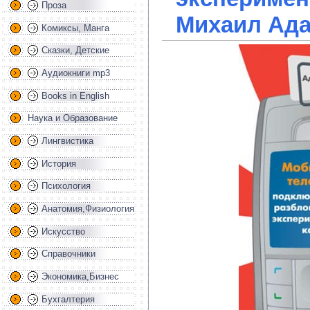
Проза
Михаил Ад
Комиксы, Манга
Сказки, Детские
Аудиокниги mp3
Books in English
Наука и Образование
Лингвистика
История
Психология
Анатомия,Физиология
Искусство
Справочники
Экономика,Бизнес
Бухгалтерия