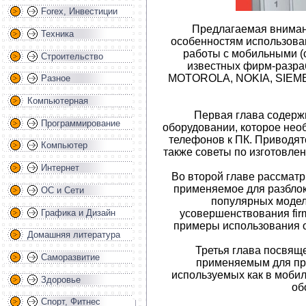
Forex, Инвестиции
Предлагаемая вниман
Техника
особенностям использова
работы с мобильными (
Строительство
известных фирм-разра
MOTOROLA, NOKIA, SIE
Разное
Компьютерная
Первая глава содерж
Программирование
оборудовании, которое не
телефонов к ПК. Приводятс
Компьютер
также советы по изготовле
Интернет
Во второй главе рассмат
применяемое для разбло
ОС и Сети
популярных модел
Графика и Дизайн
усовершенствования fir
примеры использования 
Домашняя литература
Третья глава посвящ
Саморазвитие
применяемым для пр
используемых как в мобил
Здоровье
об
Спорт, Фитнес