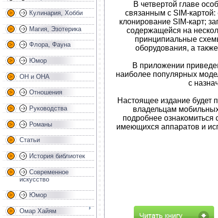
В четвертой главе осо
связанным с SIM-картой:
Кулинария, Хобби
клонирование SIM-карт; за
Магия, Эзотерика
содержащейся на несколь
принципиальные схемы
Флора, Фауна
оборудования, а также
Юмор
В приложении приведе
наиболее популярных моде
ОН и ОНА
с назна
Отношения
Настоящее издание будет п
Руководства
владельцам мобильных
подробнее ознакомиться 
Романы
имеющихся аппаратов и исп
Статьи
История библиотек
Современное
искусство
Юмор
Омар Хайям